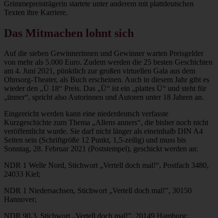
Grimmepreisträgerin startete unter anderem mit plattdeutschen
Texten ihre Karriere.
Das Mitmachen lohnt sich
Auf die sieben Gewinnerinnen und Gewinner warten Preisgelder
von mehr als 5.000 Euro. Zudem werden die 25 besten Geschichten
am 4. Juni 2021, pünktlich zur großen virtuellen Gala aus dem
Ohnsorg-Theater, als Buch erscheinen. Auch in diesem Jahr gibt es
wieder den „Ü 18“ Preis. Das „Ü“ ist ein „plattes Ü“ und steht für
„ünner“, spricht also Autorinnen und Autoren unter 18 Jahren an.
Eingereicht werden kann eine niederdeutsch verfasste
Kurzgeschichte zum Thema „Allens anners“, die bisher noch nicht
veröffentlicht wurde. Sie darf nicht länger als eineinhalb DIN A4
Seiten sein (Schriftgröße 12 Punkt, 1,5-zeilig) und muss bis
Sonntag, 28. Februar 2021 (Poststempel), geschickt werden an:
NDR 1 Welle Nord, Stichwort „Vertell doch mal!“, Postfach 3480,
24033 Kiel;
NDR 1 Niedersachsen, Stichwort „Vertell doch mal!”, 30150
Hannover;
NDR 90,3, Stichwort „Vertell doch mal!”, 20149 Hamburg;