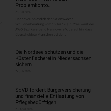
Problemkonto...
23. Juli 2026
Hannover. Anlässlich der Aktionswoche
en
Schuldnerberatung vom 15. bis 19. Juni 2026 weist der
AWO Bezirksverband Hannover e.V. darauf hin, dass
überschuldete Menschen bei der...
Die Nordsee schützen und die
Küstenfischerei in Niedersachsen
sichern
22. Juli 2026
SoVD fordert Bürgerversicherung
und finanzielle Entlastung von
Pflegebedürftigen
23. April 2026