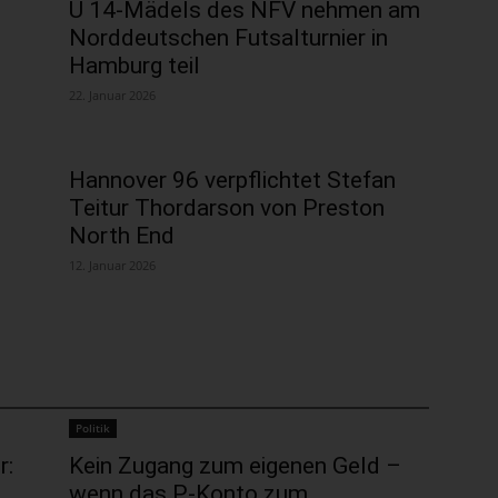
U 14-Mädels des NFV nehmen am
Norddeutschen Futsalturnier in
Hamburg teil
22. Januar 2026
Hannover 96 verpflichtet Stefan
Teitur Thordarson von Preston
North End
12. Januar 2026
Politik
r:
Kein Zugang zum eigenen Geld –
wenn das P-Konto zum