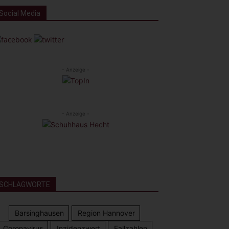
Social Media
- Anzeige -
- Anzeige -
SCHLAGWORTE
Barsinghausen
Region Hannover
Coronavirus
Inzidenzwert
Fallzahlen