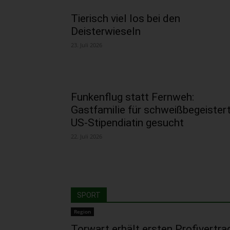
Tierisch viel los bei den
Deisterwieseln
23. Juli 2026
Funkenflug statt Fernweh:
Gastfamilie für schweißbegeister
US-Stipendiatin gesucht
22. Juli 2026
SPORT
Region
Torwart erhält ersten Profivertrag