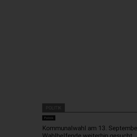
POLITIK
Politik
Kommunalwahl am 13. Septembe
Wahlhelfende weiterhin gesucht