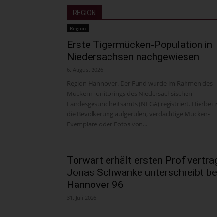
REGION
Region
Erste Tigermücken-Population in
Niedersachsen nachgewiesen
6. August 2026
Region Hannover. Der Fund wurde im Rahmen des
Mückenmonitorings des Niedersächsischen
Landesgesundheitsamts (NLGA) registriert. Hierbei i
die Bevölkerung aufgerufen, verdächtige Mücken-
Exemplare oder Fotos von...
Torwart erhält ersten Profivertrag
Jonas Schwanke unterschreibt be
Hannover 96
31. Juli 2026