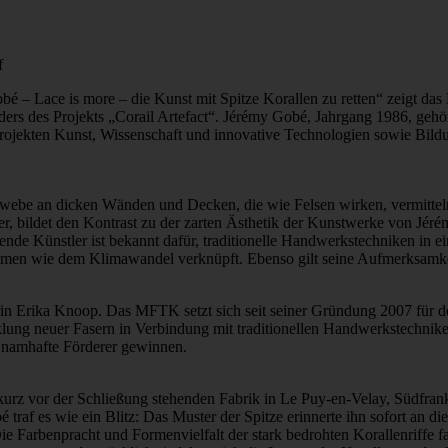
f
 – Lace is more – die Kunst mit Spitze Korallen zu retten“ zeigt das
ers des Projekts „Corail Artefact“. Jérémy Gobé, Jahrgang 1986, gehö
Projekten Kunst, Wissenschaft und innovative Technologien sowie Bildu
ewebe an dicken Wänden und Decken, die wie Felsen wirken, vermitteln
 bildet den Kontrast zu der zarten Ästhetik der Kunstwerke von Jérémy
nde Künstler ist bekannt dafür, traditionelle Handwerkstechniken in ei
hemen wie dem Klimawandel verknüpft. Ebenso gilt seine Aufmerksamkei
rin Erika Knoop. Das MFTK setzt sich seit seiner Gründung 2007 für d
klung neuer Fasern in Verbindung mit traditionellen Handwerkstechnik
K namhafte Förderer gewinnen.
rz vor der Schließung stehenden Fabrik in Le Puy-en-Velay, Südfrankre
raf es wie ein Blitz: Das Muster der Spitze erinnerte ihn sofort an di
Die Farbenpracht und Formenvielfalt der stark bedrohten Korallenriffe f