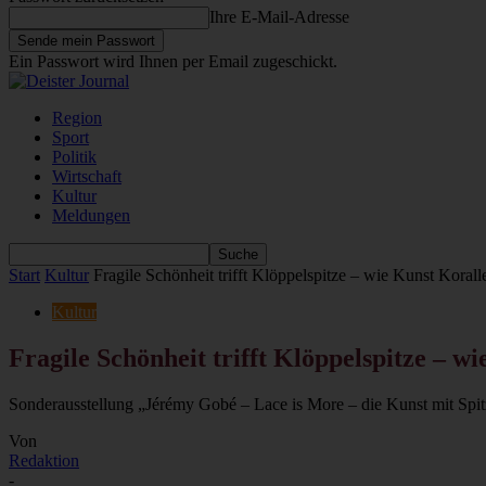
Ihre E-Mail-Adresse
Ein Passwort wird Ihnen per Email zugeschickt.
Region
Sport
Politik
Wirtschaft
Kultur
Meldungen
Start
Kultur
Fragile Schönheit trifft Klöppelspitze – wie Kunst Koralle
Kultur
Fragile Schönheit trifft Klöppelspitze – wi
Sonderausstellung „Jérémy Gobé – Lace is More – die Kunst mit Spit
Von
Redaktion
-