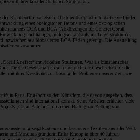
pitze mit ihrer korallenähnlichen Struktur an.
 Korallenriffe zu leisten. Die interdisziplinäre Initiative verbindet
 Entwicklung eines ökologischen Betons und eines ökologischen
terialien namens CCA und BCA (Abkürzungen für Concret Corail
 Entwicklung nachhaltiger, biologisch abbaubarer Trägerstrukturen,
rd inzwischen aus biobasierten BCA-Fäden gefertigt. Die Ausstellung
anisationen zusammen.
Corail Artefact“ entwickelten Strukturen. Was als künstlerisches
st für die Gesellschaft da sein und nicht die Gesellschaft für die
ler mit ihrer Kreativität zur Lösung der Probleme unserer Zeit, wie
tifs in Paris. Er gehört zu den Künstlern, die davon ausgehen, dass
ellungen sind international gefragt. Seine Arbeiten erhielten viele
ojekts „Corail Artefact“, das einen Beitrag zur Rettung von
erausstellung zeigt kostbare und besondere Textilien aus aller Welt.
ignerin und Museumsgründerin Erika Knoop in über 40 Jahren
ffnungszeiten und nach telefonischer Anmeldung möglich.