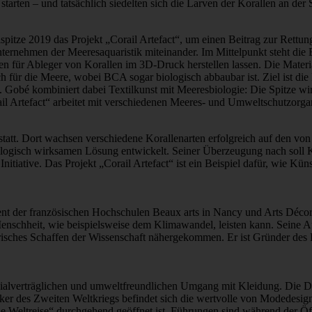
arten – und tatsächlich siedelten sich die Larven der Korallen an der S
tze 2019 das Projekt „Corail Artefact“, um einen Beitrag zur Rettung der
ernehmen der Meeresaquaristik miteinander. Im Mittelpunkt steht die
gen für Ableger von Korallen im 3D-Druck herstellen lassen. Die Ma
 für die Meere, wobei BCA sogar biologisch abbaubar ist. Ziel ist die
 Gobé kombiniert dabei Textilkunst mit Meeresbiologie: Die Spitze wi
rail Artefact“ arbeitet mit verschiedenen Meeres- und Umweltschutzorg
att. Dort wachsen verschiedene Korallenarten erfolgreich auf den von „
ologisch wirksamen Lösung entwickelt. Seiner Überzeugung nach soll Kun
ative. Das Projekt „Corail Artefact“ ist ein Beispiel dafür, wie Künst
vent der französischen Hochschulen Beaux arts in Nancy und Arts Décora
chheit, wie beispielsweise dem Klimawandel, leisten kann. Seine Ausst
risches Schaffen der Wissenschaft nähergekommen. Er ist Gründer des Pr
zialverträglichen und umweltfreundlichen Umgang mit Kleidung. Die Dau
Bunker des Zweiten Weltkriegs befindet sich die wertvolle von Modedes
e Weltreise“ durchgehend geöffnet ist. Führungen sind während der Ö