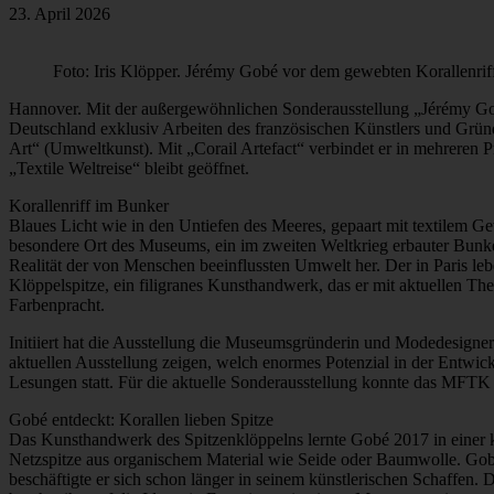
23. April 2026
Foto: Iris Klöpper. Jérémy Gobé vor dem gewebten Korallenrif
Hannover. Mit der außergewöhnlichen Sonderausstellung „Jérémy Gobé
Deutschland exklusiv Arbeiten des französischen Künstlers und Gründ
Art“ (Umweltkunst). Mit „Corail Artefact“ verbindet er in mehreren 
„Textile Weltreise“ bleibt geöffnet.
Korallenriff im Bunker
Blaues Licht wie in den Untiefen des Meeres, gepaart mit textilem G
besondere Ort des Museums, ein im zweiten Weltkrieg erbauter Bunker,
Realität der von Menschen beeinflussten Umwelt her. Der in Paris lebe
Klöppelspitze, ein filigranes Kunsthandwerk, das er mit aktuellen T
Farbenpracht.
Initiiert hat die Ausstellung die Museumsgründerin und Modedesigne
aktuellen Ausstellung zeigen, welch enormes Potenzial in der Entwic
Lesungen statt. Für die aktuelle Sonderausstellung konnte das MFT
Gobé entdeckt: Korallen lieben Spitze
Das Kunsthandwerk des Spitzenklöppelns lernte Gobé 2017 in einer ku
Netzspitze aus organischem Material wie Seide oder Baumwolle. Gobé t
beschäftigte er sich schon länger in seinem künstlerischen Schaffen. 