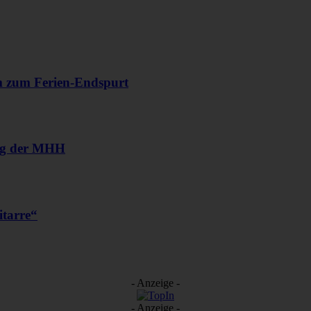
m zum Ferien-Endspurt
ang der MHH
itarre“
- Anzeige -
- Anzeige -