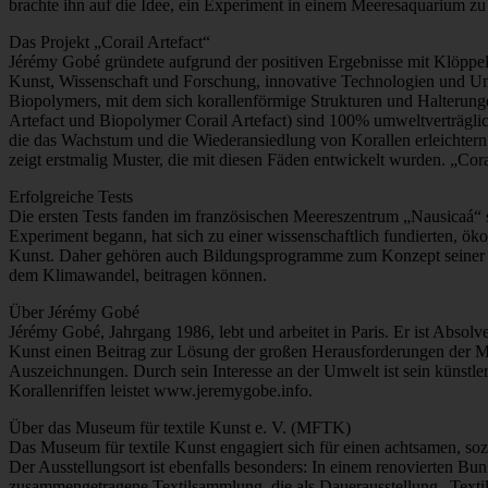
brachte ihn auf die Idee, ein Experiment in einem Meeresaquarium zu st
Das Projekt „Corail Artefact“
Jérémy Gobé gründete aufgrund der positiven Ergebnisse mit Klöppelspi
Kunst, Wissenschaft und Forschung, innovative Technologien und Unt
Biopolymers, mit dem sich korallenförmige Strukturen und Halterun
Artefact und Biopolymer Corail Artefact) sind 100% umweltverträglich
die das Wachstum und die Wiederansiedlung von Korallen erleichtern.
zeigt erstmalig Muster, die mit diesen Fäden entwickelt wurden. „Co
Erfolgreiche Tests
Die ersten Tests fanden im französischen Meereszentrum „Nausicaá“ st
Experiment begann, hat sich zu einer wissenschaftlich fundierten, ök
Kunst. Daher gehören auch Bildungsprogramme zum Konzept seiner Initi
dem Klimawandel, beitragen können.
Über Jérémy Gobé
Jérémy Gobé, Jahrgang 1986, lebt und arbeitet in Paris. Er ist Absol
Kunst einen Beitrag zur Lösung der großen Herausforderungen der Mens
Auszeichnungen. Durch sein Interesse an der Umwelt ist sein künstle
Korallenriffen leistet www.jeremygobe.info.
Über das Museum für textile Kunst e. V. (MFTK)
Das Museum für textile Kunst engagiert sich für einen achtsamen, so
Der Ausstellungsort ist ebenfalls besonders: In einem renovierten 
zusammengetragene Textilsammlung, die als Dauerausstellung „Textil