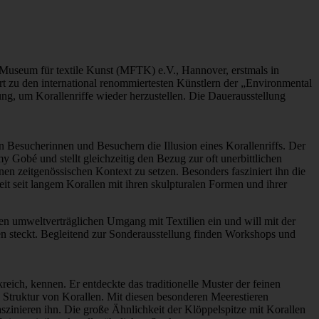
 Museum für textile Kunst (MFTK) e.V., Hannover, erstmals in
rt zu den international renommiertesten Künstlern der „Environmental
ng, um Korallenriffe wieder herzustellen. Die Dauerausstellung
 Besucherinnen und Besuchern die Illusion eines Korallenriffs. Der
 Gobé und stellt gleichzeitig den Bezug zur oft unerbittlichen
nen zeitgenössischen Kontext zu setzen. Besonders fasziniert ihn die
t seit langem Korallen mit ihren skulpturalen Formen und ihrer
en umweltverträglichen Umgang mit Textilien ein und will mit der
en steckt. Begleitend zur Sonderausstellung finden Workshops und
ich, kennen. Er entdeckte das traditionelle Muster der feinen
e Struktur von Korallen. Mit diesen besonderen Meerestieren
aszinieren ihn. Die große Ähnlichkeit der Klöppelspitze mit Korallen