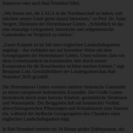
Hannover oder nach Bad Nenndorf führt.
„Wir freuen uns, die LAGA in der Nachbarschaft zu haben, und
möchten unsere Gäste gerne darauf hinweisen,“ so Prof. Dr. Anke
Seegert, Direktorin der Herrenhäuser Gärten. „Schließlich ist das
eine einmalige Gelegenheit, historische und zeitgenössische
Gartenkultur im Vergleich zu erleben.“
„Unser Kurpark ist im Stil eines englischen Landschaftsgartens
angelegt – das verbindet uns auf besondere Weise mit dem
Georgengarten der Herrenhäuser Gärten. Umso schöner, dass wir
diese Gemeinsamkeit im kommenden Jahr durch unsere
Kooperation für die Besuchenden sichtbar machen können,“ sagt
Benjamin Lotz, Geschäftsführer der Landesgartenschau Bad
Nenndorf 2026 gGmbH.
Die Herrenhäuser Gärten vereinen mehrere historische Gartenstile
zu einem europaweit bedeutenden Ensemble. Der Große Garten
beeindruckt durch seine barocke Klarheit, geometrische Strukturen
und Wasserspiele. Der Berggarten lädt mit botanischer Vielfalt,
abwechslungsreichen Pflanzungen und Schauhäusern zum Staunen
ein, während der idyllische Georgengarten den Charakter eines
englischen Landschaftsgartens trägt.
In Bad Nenndorf entsteht ein 34 Hektar großer Erlebnisraum, der