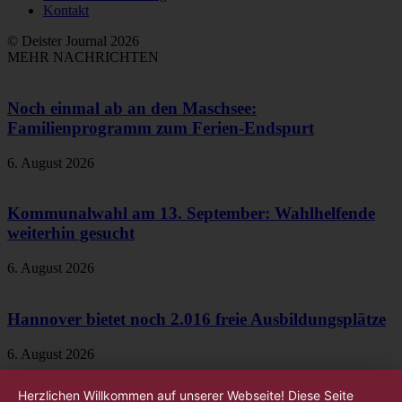
Kontakt
© Deister Journal 2026
MEHR NACHRICHTEN
Noch einmal ab an den Maschsee:
Familienprogramm zum Ferien-Endspurt
6. August 2026
Kommunalwahl am 13. September: Wahlhelfende
weiterhin gesucht
6. August 2026
Hannover bietet noch 2.016 freie Ausbildungsplätze
6. August 2026
Herzlichen Willkommen auf unserer Webseite! Diese Seite