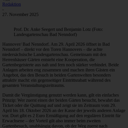
Redaktion
-
27. November 2025
Prof. Dr. Anke Seegert und Benjamin Lotz (Foto:
Landesgartenschau Bad Nenndorf)
Hannover/ Bad Nenndorf. Am 29. April 2026 öffnet in Bad
Nenndorf – direkt vor den Toren Hannovers – die achte
niedersächsische Landesgartenschau. Gemeinsam mit den
Herrenhäuser Gärten entsteht eine Kooperation, die
Gartenbegeisterte aus nah und fern noch stärker verbindet. Beide
Anlagen arbeiten eng zusammen und machen ihren Gästen ein
Angebot, das den Besuch in beiden Gartenwelten besonders
attraktiv macht: ein gegenseitiger Eintrittsrabatt während des
gesamten Veranstaltungszeitraums.
Damit die Vergünstigung genutzt werden kann, gilt ein einfaches
Prinzip: Wer zuerst einen der beiden Gärten besucht, bewahrt das
Ticket oder die Quittung auf und zeigt sie im Zeitraum vom 29.
April bis 18. Oktober 2026 an der Kasse der jeweils anderen Anlage
vor. Dort gibt es 2 Euro Ermäßigung auf den regulären Eintritt für
Erwachsene – der Vorteil gilt also immer beim zweiten
Gartenbesuch, unabhängig davon, ob der Weg zuerst nach