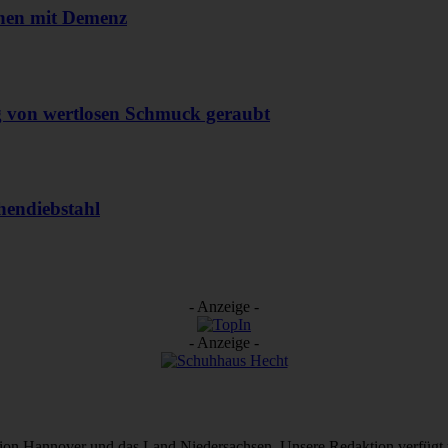
chen mit Demenz
g von wertlosen Schmuck geraubt
hendiebstahl
- Anzeige -
- Anzeige -
Region Hannover und das Land Niedersachsen. Unsere Redaktion verfügt 