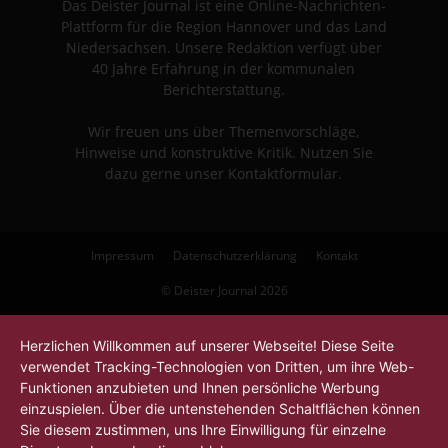
Das Deister Journal ist eine Online-Nachrichten-
Plattform für die Region Hannover und das Land
Niedersachsen. Unsere Redaktion verfügt über
40 Jahre Erfahrung in der kommunalen
Berichterstattung.
Wir freuen uns über Themenvorschläge,
Hinweise und konstruktive Kritik. Nutzen Sie
dazu gerne unser Kontaktformular.
Impressum
Datenschutzerklärung
Kontakt
© Deister Journal 2026
Herzlichen Willkommen auf unserer Webseite! Diese Seite
verwendet Tracking-Technologien von Dritten, um ihre Web-
Funktionen anzubieten und Ihnen persönliche Werbung
einzuspielen. Über die untenstehenden Schaltflächen können
Sie diesem zustimmen, uns Ihre Einwilligung für einzelne