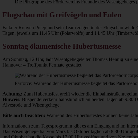
Die Pilzgruppe des Fördervereins Freunde des Wisentgeheges pr
Flugschau mit Greifvögeln und Eulen
Falkner Rouven Polep und sein Team zeigen in der Flugschau wilde 
Tagen, jeweils um 11.45 Uhr (Polarwölfe) und 14.45 Uhr (Timberwölfe
Sonntag ökumenische Hubertusmesse
Am Sonntag, 12 Uhr, lädt Wisentgehegeleiter Thomas Hennig zu einer
Hannover – Treffpunkt Fermate gestaltet.
Parforce: Während der Hubertusmesse begleitet das Parforceh
Achtung:
Zum Hubertusfest greift wieder die Einbahnstraßenregelu
Hinweis:
Buspendelverkehr halbstündlich an beiden Tagen ab 9.30 U
Alvesrode und Wisentgehege.
Bitte auch beachten:
Während des Hubertusfestes können keine Jahre
Informationen zum Tagesprogramm gibt es am Eingang und im Intern
Das Wisentgehege hat von März bis Oktober täglich ab 8.30 Uhr geöff
und Oktober hat die Kasse bis 17.00 Uhr geöffnet und von November b