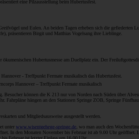
äsentiert eine Pilzausstellung beim Hubertusfest.
Greifvögel und Eulen. An beiden Tagen erheben sich die gefiederten 
), präsentieren Birgit und Matthias Vogelsang ihre Lieblinge.
 ökumenischen Hubertusmesse am Duellplatz ein. Der Freiluftgottesdi
orncorps Hannover – Treffpunkt Fermate musikalisch
ng. Besucher können die K 213 nur von Norden nach Süden über Alves
hr. Fahrpläne hängen an den Stationen Springe ZOB, Springe Fünfhau
skarten und Mitgliedsausweise ausgestellt werden.
et unter
www.wisentgehege-springe.de
, wo man auch den Wochenfütte
net. In den Monaten November bis Februar ist ab 9.00 Uhr geöffnet. L
is Februar ist letzter Einlass um 16.00 Uhr.