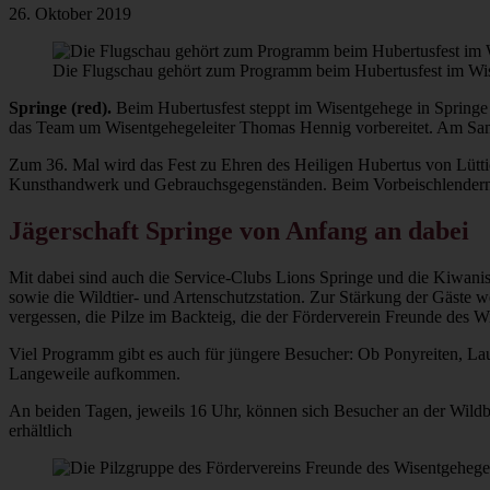
26. Oktober 2019
Die Flugschau gehört zum Programm beim Hubertusfest im Wi
Springe (red).
Beim Hubertusfest steppt im Wisentgehege in Springe 
das Team um Wisentgehegeleiter Thomas Hennig vorbereitet. Am Samsta
Zum 36. Mal wird das Fest zu Ehren des Heiligen Hubertus von Lütti
Kunsthandwerk und Gebrauchsgegenständen. Beim Vorbeischlendern an
Jägerschaft Springe von Anfang an dabei
Mit dabei sind auch die Service-Clubs Lions Springe und die Kiwani
sowie die Wildtier- und Artenschutzstation. Zur Stärkung der Gäste
vergessen, die Pilze im Backteig, die der Förderverein Freunde des Wis
Viel Programm gibt es auch für jüngere Besucher: Ob Ponyreiten, L
Langeweile aufkommen.
An beiden Tagen, jeweils 16 Uhr, können sich Besucher an der Wildbr
erhältlich