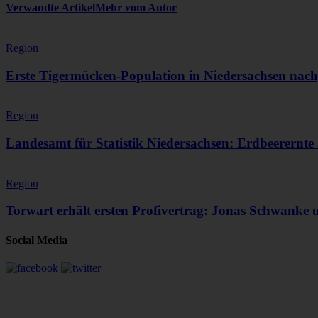
Verwandte Artikel
Mehr vom Autor
Region
Erste Tigermücken-Population in Niedersachsen nac
Region
Landesamt für Statistik Niedersachsen: Erdbeerernte
Region
Torwart erhält ersten Profivertrag: Jonas Schwanke 
Social Media