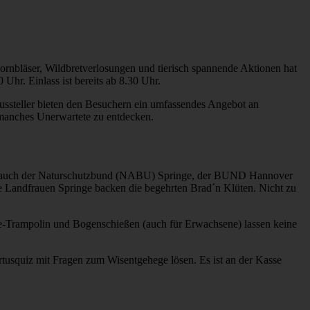
ornbläser, Wildbretverlosungen und tierisch spannende Aktionen hat
hr. Einlass ist bereits ab 8.30 Uhr.
ussteller bieten den Besuchern ein umfassendes Angebot an
 manches Unerwartete zu entdecken.
n ist auch der Naturschutzbund (NABU) Springe, der BUND Hannover
ie Landfrauen Springe backen die begehrten Brad´n Klüten. Nicht zu
e-Trampolin und Bogenschießen (auch für Erwachsene) lassen keine
rtusquiz mit Fragen zum Wisentgehege lösen. Es ist an der Kasse