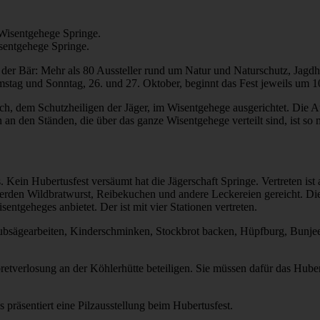
sentgehege Springe.
der Bär: Mehr als 80 Aussteller rund um Natur und Naturschutz, Jagdh
g und Sonntag, 26. und 27. Oktober, beginnt das Fest jeweils um 10 U
ch, dem Schutzheiligen der Jäger, im Wisentgehege ausgerichtet. Die A
 den Ständen, die über das ganze Wisentgehege verteilt sind, ist so
s. Kein Hubertusfest versäumt hat die Jägerschaft Springe. Vertrete
 werden Wildbratwurst, Reibekuchen und andere Leckereien gereicht. D
entgeheges anbietet. Der ist mit vier Stationen vertreten.
aubsägearbeiten, Kinderschminken, Stockbrot backen, Hüpfburg, Bunje
etverlosung an der Köhlerhütte beteiligen. Sie müssen dafür das Hube