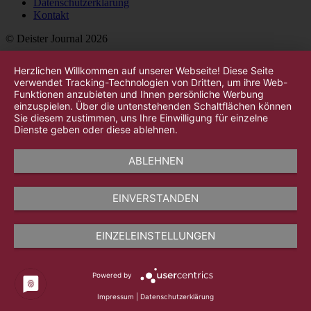
Datenschutzerklärung
Kontakt
© Deister Journal 2026
Herzlichen Willkommen auf unserer Webseite! Diese Seite
verwendet Tracking-Technologien von Dritten, um ihre Web-
Funktionen anzubieten und Ihnen persönliche Werbung
einzuspielen. Über die untenstehenden Schaltflächen können
Sie diesem zustimmen, uns Ihre Einwilligung für einzelne
Dienste geben oder diese ablehnen.
ABLEHNEN
EINVERSTANDEN
EINZELEINSTELLUNGEN
Powered by
Impressum
|
Datenschutzerklärung