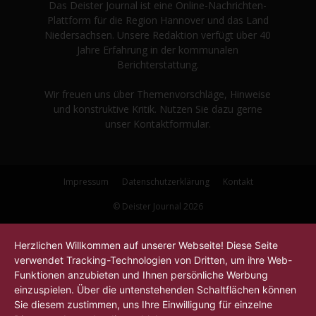
Das Deister Journal ist eine Online-Nachrichten-
Plattform für die Region Hannover und das Land
Niedersachsen. Unsere Redaktion verfügt über 40
Jahre Erfahrung in der kommunalen
Berichterstattung.
Wir freuen uns über Themenvorschläge, Hinweise
und konstruktive Kritik. Nutzen Sie dazu gerne
unser Kontaktformular.
Impressum
Datenschutzerklärung
Kontakt
© Deister Journal 2026
Herzlichen Willkommen auf unserer Webseite! Diese Seite
verwendet Tracking-Technologien von Dritten, um ihre Web-
Funktionen anzubieten und Ihnen persönliche Werbung
einzuspielen. Über die untenstehenden Schaltflächen können
Sie diesem zustimmen, uns Ihre Einwilligung für einzelne