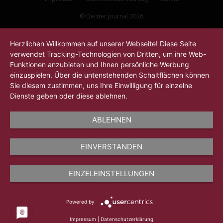
© Deister Journal 2026
Herzlichen Willkommen auf unserer Webseite! Diese Seite
verwendet Tracking-Technologien von Dritten, um ihre Web-
Funktionen anzubieten und Ihnen persönliche Werbung
einzuspielen. Über die untenstehenden Schaltflächen können
Sie diesem zustimmen, uns Ihre Einwilligung für einzelne
Dienste geben oder diese ablehnen.
ABLEHNEN
EINVERSTANDEN
EINZELEINSTELLUNGEN
Powered by
Impressum
|
Datenschutzerklärung