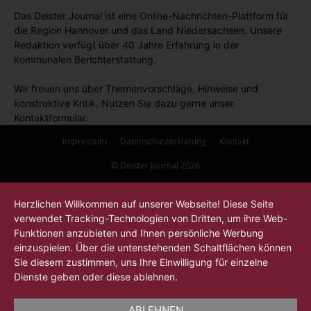
Das Deister Journal ist eine Online-Nachrichten-Plattform für
die Region Hannover und das Land Niedersachsen. Unsere
Redaktion verfügt über 40 Jahre Erfahrung in der
kommunalen Berichterstattung.
Wir freuen uns über Themenvorschläge, Hinweise und
konstruktive Kritik. Nutzen Sie dazu gerne unser
Kontaktformular.
Impressum
Datenschutzerklärung
Kontakt
© Deister Journal 2026
Herzlichen Willkommen auf unserer Webseite! Diese Seite
verwendet Tracking-Technologien von Dritten, um ihre Web-
Funktionen anzubieten und Ihnen persönliche Werbung
einzuspielen. Über die untenstehenden Schaltflächen können
Sie diesem zustimmen, uns Ihre Einwilligung für einzelne
Dienste geben oder diese ablehnen.
ABLEHNEN