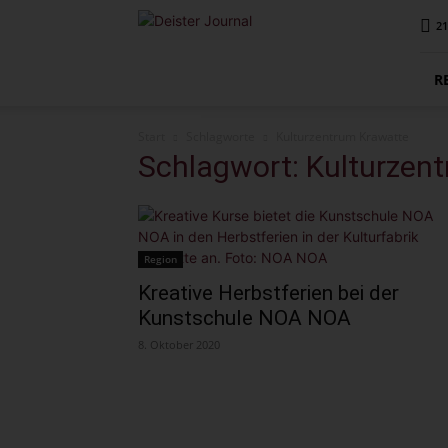
Deister
21
Journal
R
Start
Schlagworte
Kulturzentrum Krawatte
Schlagwort: Kulturzen
Region
Kreative Herbstferien bei der
Kunstschule NOA NOA
8. Oktober 2020