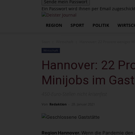
Ein Passwort wird Ihnen per Email zugeschickt
REGION
SPORT
POLITIK
WIRTSC
Start
Wirtschaft
Hannover: 22 Prozent weniger M
Wirtschaft
Hannover: 22 Pr
Minijobs im Gas
450-Euro-Stellen nicht krisenfest
Von
Redaktion
-
28. Januar 2021
Region Hannover.
Wenn die Pandemie den Jo