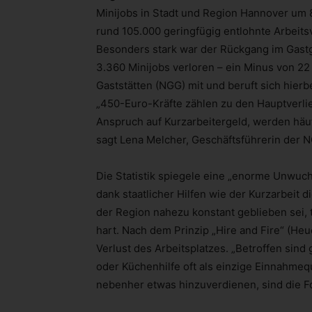
Minijobs in Stadt und Region Hannover um 
rund 105.000 geringfügig entlohnte Arbeits
Besonders stark war der Rückgang im Gast
3.360 Minijobs verloren – ein Minus von 2
Gaststätten (NGG) mit und beruft sich hierb
„450-Euro-Kräfte zählen zu den Hauptverlie
Anspruch auf Kurzarbeitergeld, werden häuf
sagt Lena Melcher, Geschäftsführerin der
Die Statistik spiegele eine „enorme Unwuc
dank staatlicher Hilfen wie der Kurzarbeit d
der Region nahezu konstant geblieben sei, 
hart. Nach dem Prinzip „Hire and Fire“ (Heu
Verlust des Arbeitsplatzes. „Betroffen sind
oder Küchenhilfe oft als einzige Einnahmequ
nebenher etwas hinzuverdienen, sind die Fo