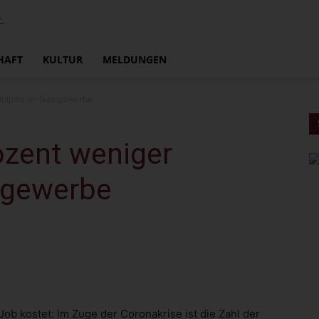
.
HAFT
KULTUR
MELDUNGEN
inijobs im Gastgewerbe
ozent weniger
tgewerbe
b kostet: Im Zuge der Coronakrise ist die Zahl der