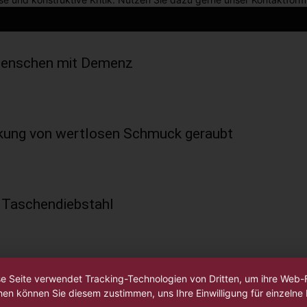
 Menschen mit Demenz
nkung von wertlosen Schmuck geraubt
 Taschendiebstahl
se Seite verwendet Tracking-Technologien von Dritten, um ihre Web
hen können Sie diesem zustimmen, uns Ihre Einwilligung für einzelne