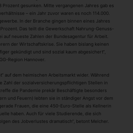
8 Prozent gesunken. Mitte vergangenen Jahres gab es
verhältnisse – ein Jahr zuvor waren es noch 114.000.
gewerbe. In der Branche gingen binnen eines Jahres
2 Prozent. Das teilt die Gewerkschaft Nahrung-Genuss-
ei auf neueste Zahlen der Bundesagentur für Arbeit.
rern der Wirtschaftskrise. Sie haben bislang keinen
iger gekündigt und sind sozial kaum abgesichert“,
 NGG-Region Hannover.
ht“ auf dem heimischen Arbeitsmarkt wider. Während
ie Zahl der sozialversicherungspflichtigen Stellen in
treffe die Pandemie prekär Beschäftigte besonders
ern und Feuern) lebten sie in ständiger Angst vor dem
 gerade Frauen, die eine 450-Euro-Stelle als Kellnerin
elle haben. Auch für viele Studierende, die sich
lgen des Jobverlustes dramatisch“, betont Melcher.