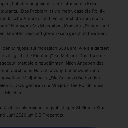
ungen, hat aber angesichts der historischen Krise
aurants. „Das Problem ist vielmehr, dass die Politik
en falsche Anreize setzt. Es ist höchste Zeit, diese
chen.“ Nur wenn Sozialabgaben, Kranken-, Pflege- und
en, könnten Beschäftigte wirksam geschützt werden.
 den Minijobs auf monatlich 600 Euro, wie sie derzeit
ie völlig falsche Richtung“, so Melcher. Damit werde
usgebaut, statt sie einzudämmen. Nach Angaben des
den durch eine Heraufsetzung bundesweit rund
gewollt zu Minijobbern. „Die Coronakrise hat den
gelenkt. Dazu gehören die Minijobs. Die Politik muss
ert Melcher.
 Zahl sozialversicherungspflichtiger Stellen in Stadt
nd Juni 2020 um 0,3 Prozent zu.