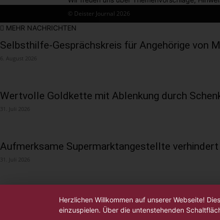
© Deister Journal 2026
MEHR NACHRICHTEN
Selbsthilfe-Gesprächskreis für Angehörige von
6. August 2026
Wertvolle Goldkette mit Ablenkung durch Sche
31. Juli 2026
Aufmerksame Supermarktangestellte verhindert
31. Juli 2026
Herzlichen Willkommen auf unserer Webseite! Die
einzuspielen. Über die untenstehenden Schaltfläc