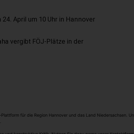
24. April um 10 Uhr in Hannover
aha vergibt FÖJ-Plätze in der
en-Plattform für die Region Hannover und das Land Niedersachsen. U
.
e und konstruktive Kritik. Nutzen Sie dazu gerne unser Kontaktformu