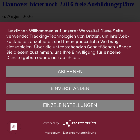
Hannover bietet noch 2.016 freie Ausbildungsplätze
6. August 2026
Herzlichen Willkommen auf unserer Webseite! Diese Seite
verwendet Tracking-Technologien von Dritten, um ihre Web-
Funktionen anzubieten und Ihnen persönliche Werbung
einzuspielen. Über die untenstehenden Schaltflächen können
Sie diesem zustimmen, uns Ihre Einwilligung für einzelne
Dienste geben oder diese ablehnen.
ABLEHNEN
EINVERSTANDEN
EINZELEINSTELLUNGEN
Powered by
Impressum
|
Datenschutzerklärung