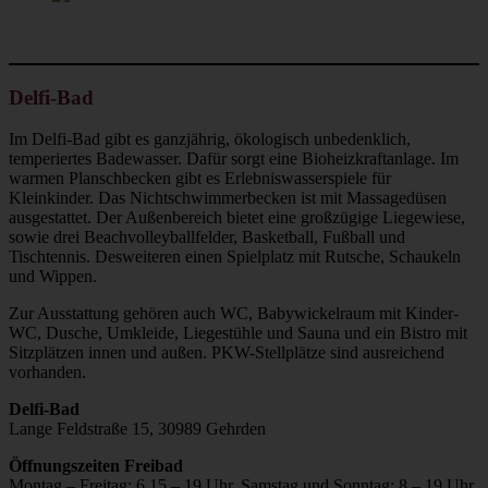
Delfi-Bad
Im Delfi-Bad gibt es ganzjährig, ökologisch unbedenklich,
temperiertes Badewasser. Dafür sorgt eine Bioheizkraftanlage. Im
warmen Planschbecken gibt es Erlebniswasserspiele für
Kleinkinder. Das Nichtschwimmerbecken ist mit Massagedüsen
ausgestattet. Der Außenbereich bietet eine großzügige Liegewiese,
sowie drei Beachvolleyballfelder, Basketball, Fußball und
Tischtennis. Desweiteren einen Spielplatz mit Rutsche, Schaukeln
und Wippen.
Zur Ausstattung gehören auch WC, Babywickelraum mit Kinder-
WC, Dusche, Umkleide, Liegestühle und Sauna und ein Bistro mit
Sitzplätzen innen und außen. PKW-Stellplätze sind ausreichend
vorhanden.
Delfi-Bad
Lange Feldstraße 15, 30989 Gehrden
Öffnungszeiten Freibad
Montag – Freitag: 6.15 – 19 Uhr, Samstag und Sonntag: 8 – 19 Uhr,