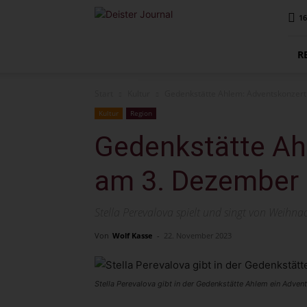
Deister
16
Journal
R
Start
Kultur
Gedenkstätte Ahlem: Adventskonzer
Kultur
Region
Gedenkstätte Ah
am 3. Dezember
Stella Perevalova spielt und singt von Weih
Von
Wolf Kasse
-
22. November 2023
Stella Perevalova gibt in der Gedenkstätte Ahlem ein Advent