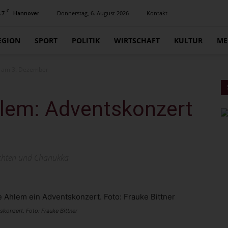
C
.7
Donnerstag, 6. August 2026
Kontakt
Hannover
EGION
SPORT
POLITIK
WIRTSCHAFT
KULTUR
ME
t am 3. Dezember
lem: Adventskonzert
nachten und Chanukka
skonzert. Foto: Frauke Bittner