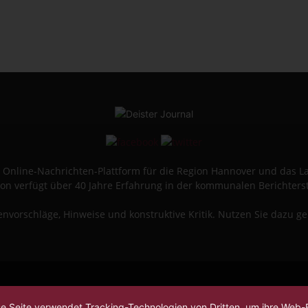
ine Online-Nachrichten-Plattform für die Region Hannover und das 
on verfügt über 40 Jahre Erfahrung in der kommunalen Berichters
vorschläge, Hinweise und konstruktive Kritik. Nutzen Sie dazu g
se Seite verwendet Tracking-Technologien von Dritten, um ihre Web