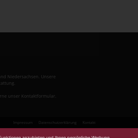
Land Niedersachsen. Unsere
tattung.
erne unser Kontaktformular.
Impressum
Datenschutzerklärung
Kontakt
-Funktionen anzubieten und Ihnen persönliche Werbung