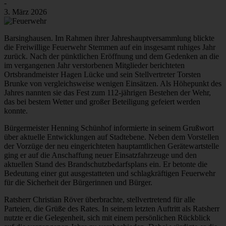
-
3. März 2026
Barsinghausen. Im Rahmen ihrer Jahreshauptversammlung blickte
die Freiwillige Feuerwehr Stemmen auf ein insgesamt ruhiges Jahr
zurück. Nach der pünktlichen Eröffnung und dem Gedenken an die
im vergangenen Jahr verstorbenen Mitglieder berichteten
Ortsbrandmeister Hagen Lücke und sein Stellvertreter Torsten
Brunke von vergleichsweise wenigen Einsätzen. Als Höhepunkt des
Jahres nannten sie das Fest zum 112-jährigen Bestehen der Wehr,
das bei bestem Wetter und großer Beteiligung gefeiert werden
konnte.
Bürgermeister Henning Schünhof informierte in seinem Grußwort
über aktuelle Entwicklungen auf Stadtebene. Neben dem Vorstellen
der Vorzüge der neu eingerichteten hauptamtlichen Gerätewartstelle
ging er auf die Anschaffung neuer Einsatzfahrzeuge und den
aktuellen Stand des Brandschutzbedarfsplans ein. Er betonte die
Bedeutung einer gut ausgestatteten und schlagkräftigen Feuerwehr
für die Sicherheit der Bürgerinnen und Bürger.
Ratsherr Christian Röver überbrachte, stellvertretend für alle
Parteien, die Grüße des Rates. In seinem letzten Auftritt als Ratsherr
nutzte er die Gelegenheit, sich mit einem persönlichen Rückblick