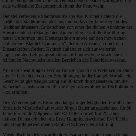
auf die vergangenen Jahre zu verabschieden. Dabei würdigte er die
stets verlässliche Zusammenarbeit mit der Feuerwehr.
Der stellvertretende Stadtbrandmeister Kai Krömer richtete die
Grüße des Stadtkommandos aus und verlas den Jahresbericht des
Stadtbrandmeisters. Er berichtete von einer deutlichen Abnahme der
Einsatzzahlen im Stadtgebiet. Zudem ging er auf die Einführung
neuer Uniformen und Dienstgrade ein sowie auf den inzwischen
etablierten „Blaulichtstammtisch“, der den Austausch unter den
Einsatzkräften fördert. Kritisch äußerte er sich zur weiterhin
angespannten Lehrgangssituation auf Landesebene sowie zum
fehlenden Nachwuchs in allen Bereichen des Feuerlöschwesens.
Auch Ortsbeauftragter Werner Burose sprach der Wehr seinen Dank
aus. Er berichtete von den Bemühungen, in der Langefeldstraße eine
Geschwindigkeitsbegrenzung auf 30 km/h durchzusetzen, um die
Sicherheit – insbesondere für die älteren Anwohner und Schulkinder
– zu erhöhen.
Des Weiteren gab es Ehrungen langjähriger Mitglieder. Für 60 Jahre
fördernde Mitgliedschaft wurde Jürgen Bauer ausgezeichnet, für 50
Jahre fördernde Mitgliedschaft Ralf Oberdörfer. Für 25 Jahre
aktiven Dienst erhielten die Erste Hauptfeuerwehrfrau Eva Flebbe
und Hauptfeuerwehrmann Raphael Schreeck eine Ehrung.
Musikalisch begleitet wurde die Versammlung von Torsten Reints