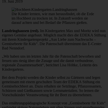
19. Juni 2019
Die Kinder lernten, wie man herausfindet, ob die Erde
im Hochbeet zu trocken ist. In Zukunft werden sie
darauf achten und bei Bedarf die Pflanzen gießen.
Landringhausen (red).
Im Kindergarten Max und Moritz wird nun
eigenes Gemüse angebaut. Möglich macht dies die EDEKA Stiftung
mit ihrem Kindergartenprojekt „Aus Liebe zum Nachwuchs –
Gemüsebeete für Kids“. Die Patenschaft übernimmt das E-Center
Bad Nenndorf.
„Wir haben uns im letzten Jahr für die Patenschaft beworben und
freuen uns riesig über die Zusage und die damit verbundene,
regionale Zusammenarbeit“, berichtet Lisa Höltke, Leiterin des
Kindergartens.
Bei dem Projekt werden die Kinder selbst zu Gärtnern und legen
gemeinsam mit einem geschulten Team der EDEKA Stiftung ein
Gemüsehochbeet an. Dazu erhalten sie Setzlinge, Pflanzensamen,
Schürzen und Gießkannen sowie Lernmaterialien. So lernen die
Vorschulkinder Verantwortung für ihr Beet zu übernehmen.
Das ernährungspädagogische Konzept von „Gemüsebeete für Kids“
verbindet aktives Naturerlebnis mit allen Sinnen und grundlegendes