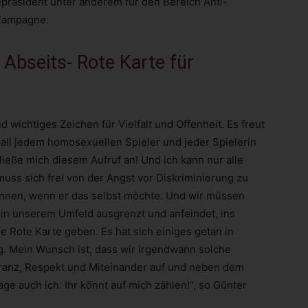
epräsident unter anderem für den Bereich Anti-
 Kampagne.
Abseits- Rote Karte für
d wichtiges Zeichen für Vielfalt und Offenheit. Es freut
ll jedem homosexuellen Spieler und jeder Spielerin
ließe mich diesem Aufruf an! Und ich kann nur alle
muss sich frei von der Angst vor Diskriminierung zu
önnen, wenn er das selbst möchte. Und wir müssen
, in unserem Umfeld ausgrenzt und anfeindet, ins
e Rote Karte geben. Es hat sich einiges getan in
g. Mein Wunsch ist, dass wir irgendwann solche
ranz, Respekt und Miteinander auf und neben dem
ge auch ich: Ihr könnt auf mich zählen!“, so Günter