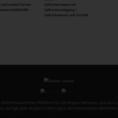
 und starke Partner
Selbstvertrauen mit
etzwerk HANNOVER
Selbstverteidigung =
Selbstbewusst und SICHER
ine Online-Nachrichten-Plattform für die Region Hannover und das 
on verfügt über 40 Jahre Erfahrung in der kommunalen Berichters