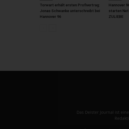
Torwart erhält ersten Profivertrag:
Hannover 96
Jonas Schwanke unterschreibt bei
starten N
Hannover 96
ZULIEBE
Das Deister Journal ist e
Redakti