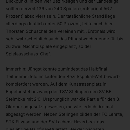
Blickpunkt. In den vier Bezirksligen und der Landesliga
sollten derzeit 136 von 240 Spielen (entspricht 56,7
Prozent) absolviert sein. Der tatsächliche Stand liege
allerdings deutlich unter 50 Prozent, teilte auch hier
Thorsten Schuschel den Vereinen mit. „Erstmals wird
sehr wahrscheinlich auch das Pfingstwochenende für bis
zu zwei Nachholspiele eingeplant“, so der
Spielausschuss-Chef.
Immerhin: Jüngst konnte zumindest das Halbfinal-
Teilnehmerfeld im laufenden Bezirkspokal-Wettbewerb
komplettiert werden. Auf dem Kunstrasenplatz in
Engelbostel bezwang der TSV Stelingen den SV BE
Steimbke mit 2:0. Ursprünglich war die Partie für den 3.
Oktober angesetzt gewesen, musste jedoch dreimal
abgesagt werden. Neben Stelingen bilden der FC Lehrte,
STK Eilvese und der SV Lachem-Haverbeck das
diesjährige Halbfinal-Quartett. Bei der nächsten