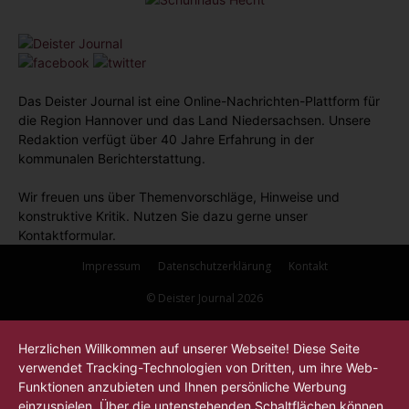
Das Deister Journal ist eine Online-Nachrichten-Plattform für
die Region Hannover und das Land Niedersachsen. Unsere
Redaktion verfügt über 40 Jahre Erfahrung in der
kommunalen Berichterstattung.
Wir freuen uns über Themenvorschläge, Hinweise und
konstruktive Kritik. Nutzen Sie dazu gerne unser
Kontaktformular.
Impressum
Datenschutzerklärung
Kontakt
© Deister Journal 2026
Herzlichen Willkommen auf unserer Webseite! Diese Seite
verwendet Tracking-Technologien von Dritten, um ihre Web-
Funktionen anzubieten und Ihnen persönliche Werbung
einzuspielen. Über die untenstehenden Schaltflächen können