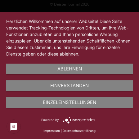
© Deister Journal 2026
Herzlichen Willkommen auf unserer Webseite! Diese Seite
verwendet Tracking-Technologien von Dritten, um ihre Web-
Funktionen anzubieten und Ihnen persönliche Werbung
einzuspielen. Über die untenstehenden Schaltflächen können
Sie diesem zustimmen, uns Ihre Einwilligung für einzelne
Dienste geben oder diese ablehnen.
ABLEHNEN
EINVERSTANDEN
EINZELEINSTELLUNGEN
Powered by
Impressum
|
Datenschutzerklärung