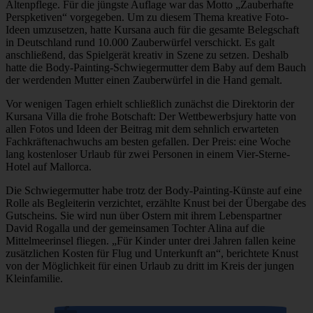
Altenpflege. Für die jüngste Auflage war das Motto „Zauberhafte
Perspketiven“ vorgegeben. Um zu diesem Thema kreative Foto-
Ideen umzusetzen, hatte Kursana auch für die gesamte Belegschaft
in Deutschland rund 10.000 Zauberwürfel verschickt. Es galt
anschließend, das Spielgerät kreativ in Szene zu setzen. Deshalb
hatte die Body-Painting-Schwiegermutter dem Baby auf dem Bauch
der werdenden Mutter einen Zauberwürfel in die Hand gemalt.
Vor wenigen Tagen erhielt schließlich zunächst die Direktorin der
Kursana Villa die frohe Botschaft: Der Wettbewerbsjury hatte von
allen Fotos und Ideen der Beitrag mit dem sehnlich erwarteten
Fachkräftenachwuchs am besten gefallen. Der Preis: eine Woche
lang kostenloser Urlaub für zwei Personen in einem Vier-Sterne-
Hotel auf Mallorca.
Die Schwiegermutter habe trotz der Body-Painting-Künste auf eine
Rolle als Begleiterin verzichtet, erzählte Knust bei der Übergabe des
Gutscheins. Sie wird nun über Ostern mit ihrem Lebenspartner
David Rogalla und der gemeinsamen Tochter Alina auf die
Mittelmeerinsel fliegen. „Für Kinder unter drei Jahren fallen keine
zusätzlichen Kosten für Flug und Unterkunft an“, berichtete Knust
von der Möglichkeit für einen Urlaub zu dritt im Kreis der jungen
Kleinfamilie.