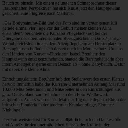
Bauch zu pinseln. Mit einem gelungenen Schnappschuss dieser
„zauberhaften Perspektive“ hat sich Knust jetzt den Hauptgewinn
gesichert: eine Flugreise nach Mallorca.
„Das Bodypainting-Bild und das Foto sind im vergangenen Juli
gerade einmal vier Tage vor der Geburt meiner kleinen Alina
enstanden“, berichtete die Kursana-Pflegefachkraft bei der
Übergabe des überdimensionalen Reisegutscheins. Die 32-jährige
Wohnbereichsleiterin aus dem Altenpflegeheim am Deisterplatz in
Barsinghausen befindet sich derzeit noch im Mutterschutz. Um aus
den Händen von Kursana-Direktorin Isabel Breuherr den
Hauptgewinn entgegenzunehmen, stattete die Barsinghäuserin aber
ihrem Arbeitgeber gerne einen Besuch ab – ohne Babybauch. Dafür
mit dabei: die kleine Alina.
Einrichtungsleiterin Breuherr hob den Stellenwert des ersten Platzes
hervor: Immerhin habe das Kursana-Unternehmen Anfang Mai rund
10.000 Mitarbeiterinnen und Mitarbeiter in den Einrichtungen aus
ganz Deutschland zur Teilnahme an dem Foto-Wettbewerb
aufgerufen. Anlass war der 12. Mai: der Tag der Pflege zu Ehren der
britischen Pionierin in der modernen Krankenpflege, Florence
Nightingale.
Der Fotowettstreit ist für Kursana alljährlich auch ein Dankeschön
und Anreiz für den unermüdlichen Einsatz der Kräfte in der