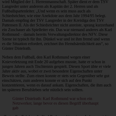
wird Mitglied der 1. Herrenmannschaft. Später dient er dem TSV
Langreder unter anderem als Kapitän der 2. Herren und als
Fußballspartenleiter. „Und wenn es sein muss auch als
Schiedsrichter, wie eine Anekdote aus dem Jahr 1994/95 belegt.
Damals empfing der TSV Langreder in der Kreisliga den TSV
Pattensen II. Als der Schiedsrichter nicht anreiste, sprang kurzerhand
ein Zuschauer als Spielleiter ein. Das war niemand anderes als Karl
Rothmund – damals bereits Verwaltungsdirektor des NFV. Diese
Szene ist typisch für ihn. Dünkel war und ist ihm fremd und wenn
es die Situation erfordert, zeichnet ihn Hemdsärmlichkeit aus“, so
Günter Distelrath.
Neben dem Fußball, den Karl Rothmund wegen einer
Knieverletzung mit Ende 20 aufgeben musste, hatte er schon in
jungen Jahren auch Tischtennis gespielt. Diesen Sport übte er viele
Jahre aktiv aus, wobei er zwei besondere Eigenschaften unter
Beweis stellte. Zum einen konnte er stets sein Gegenüber sehr gut
einschätzen, zum anderen konnte er sich auf den Punkt
konzentrieren, wenn es darauf ankam. Eigenschaften, die ihm auch
im späteren Berufsleben sehr nützlich sein sollten.
Günter Distelrath: Karl Rothmund war schon ein
Netzwerker, lange bevor es diesen Begriff überhaupt
gab