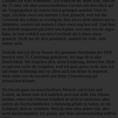
Laudatio auf Karl Rothmund: „Ich wünsche dir, lieber Karl, dass du
die 75 Jahre mit allen unterschiedlichen Facetten mit dem Blick auf
die Vergangenheit als unterm Strich gelungen ansiehst. Weil du
sagst, ich habe etwas aus meinem Leben gemacht, weil mir das
Geschenk des Lebens so wichtig ist, dass ich es nicht einfach nur so
dahinlebe, sondern mit meinem Leben etwas machen will. Und dass
du deshalb insgesamt glücklich sein kannst, weil man von dir sagen
kann, du hast wirklich aus dem Geschenk des Lebens etwas
gemacht. Nicht nur für dich persönlich, sondern für viele, viele
andere auch.
Deshalb darf ich dir im Namen des gesamten Präsidiums des DFB
herzlich zum 75. Geburtstag gratulieren. Ich sage dir in aller
Deutlichkeit: Wir brauchen dich, deine Erfahrung, deinen Rat. Bleib
so agil und suche dir Aufgaben, weil ich ganz genau weiß, dass wir
mit deiner Erfahrung und vor allem auch mit deiner Kompetenz
noch vieles von dir erwarten und deine Unterstützung gut
gebrauchen können.
Du bist ein ganz unverwechselbarer Mensch, mit Ecken und
Kanten, an denen man sich natürlich auch mal stößt. Das Wissen
darüber, einen von frühester Kindheit an nicht so einfachen, alles
andere als durchschnittlichen Lebensweg gehabt zu haben, ist ein
Schlüssel, dich zu verstehen. Weil du eben alles andere bist, aber
nicht durchschnittlich. Ich glaube, das Wort unverwechselbar trifft es