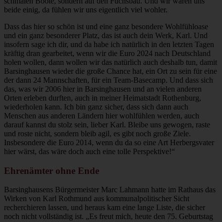
schmalen Boote, sondern auf den Fuchsbau. Und wir waren uns
beide einig, da fühlen wir uns eigentlich viel wohler.
Dass das hier so schön ist und eine ganz besondere Wohlfühloase
und ein ganz besonderer Platz, das ist auch dein Werk, Karl. Und
insofern sage ich dir, und da habe ich natürlich in den letzten Tagen
kräftig dran gearbeitet, wenn wir die Euro 2024 nach Deutschland
holen wollen, dann wollen wir das natürlich auch deshalb tun, damit
Barsinghausen wieder die große Chance hat, ein Ort zu sein für eine
der dann 24 Mannschaften, für ein Team-Basecamp. Und dass sich
das, was wir 2006 hier in Barsinghausen und an vielen anderen
Orten erleben durften, auch in meiner Heimatstadt Rothenburg,
wiederholen kann. Ich bin ganz sicher, dass sich dann auch
Menschen aus anderen Ländern hier wohlfühlen werden, auch
darauf kannst du stolz sein, lieber Karl. Bleibe uns gewogen, raste
und roste nicht, sondern bleib agil, es gibt noch große Ziele.
Insbesondere die Euro 2014, wenn du da so eine Art Herbergsvater
hier wärst, das wäre doch auch eine tolle Perspektive!“
Ehrenämter ohne Ende
Barsinghausens Bürgermeister Marc Lahmann hatte im Rathaus das
Wirken von Karl Rothmund aus kommunalpolitischer Sicht
recherchieren lassen, und heraus kam eine lange Liste, die sicher
noch nicht vollständig ist. „Es freut mich, heute den 75. Geburtstag