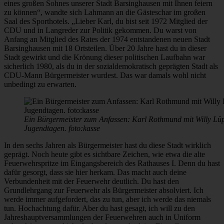
eines großen Sohnes unserer Stadt Barsinghausen mit Ihnen feiern
zu können“, wandte sich Lahmann an die Gästeschar im großen
Saal des Sporthotels. „Lieber Karl, du bist seit 1972 Mitglied der
CDU und in Langreder zur Politik gekommen. Du warst von
Anfang an Mitglied des Rates der 1974 entstandenen neuen Stadt
Barsinghausen mit 18 Ortsteilen. Über 20 Jahre hast du in dieser
Stadt gewirkt und die Krönung dieser politischen Laufbahn war
sicherlich 1980, als du in der sozialdemokratisch geprägten Stadt als
CDU-Mann Bürgermeister wurdest. Das war damals wohl nicht
unbedingt zu erwarten.
Ein Bürgermeister zum Anfassen: Karl Rothmund mit Willy Lü
Jugendtagen. foto:kasse
In den sechs Jahren als Bürgermeister hast du diese Stadt wirklich
geprägt. Noch heute gibt es sichtbare Zeichen, wie etwa die alte
Feuerwehrspritze im Eingangsbereich des Rathauses I. Denn du hast
dafür gesorgt, dass sie hier herkam. Das macht auch deine
Verbundenheit mit der Feuerwehr deutlich. Du hast den
Grundlehrgang zur Feuerwehr als Bürgermeister absolviert. Ich
werde immer aufgefordert, das zu tun, aber ich werde das niemals
tun. Hochachtung dafür. Aber du hast gesagt, ich will zu den
Jahreshauptversammlungen der Feuerwehren auch in Uniform