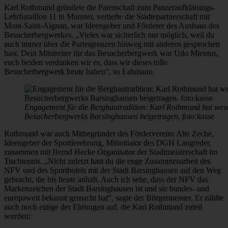
Karl Rothmund gründete die Patenschaft zum Panzeraufklärungs-
Lehrbataillon 11 in Munster, vertiefte die Städtepartnerschaft mit
Mont-Saint-Aignan, war Ideengeber und Förderer des Ausbaus des
Besucherbergwerkes. „Vieles war sicherlich nur möglich, weil du
auch immer über die Parteigrenzen hinweg mit anderen gesprochen
hast. Dein Mitstreiter für das Besucherbergwerk war Udo Mientus,
euch beiden verdanken wir es, dass wir dieses tolle
Besucherbergwerk heute haben“, so Lahmann.
Engagement für die Bergbautradition: Karl Rothmund hat wese
Besucherbergwerks Barsinghausen beigetragen. foto:kasse
Rothmund war auch Mitbegründer des Fördervereins Alte Zeche,
Ideengeber der Sportlerehrung, Mitinitiator des DGH Langreder,
zusammen mit Bernd Hecke Organisator der Stadtmeisterschaft im
Tischtennis. „Nicht zuletzt hast du die enge Zusammenarbeit des
NFV und des Sporthotels mit der Stadt Barsinghausen auf den Weg
gebracht, die bis heute anhält. Auch ich sehe, dass der NFV das
Markenzeichen der Stadt Barsinghausen ist und sie bundes- und
europaweit bekannt gemacht hat“, sagte der Bürgermeister. Er zählte
auch noch einige der Ehrungen auf, die Karl Rothmund zuteil
wurden: