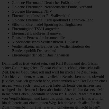
Goldene Ehrennadel Deutscher Fußballbund
Goldene Ehrennadel Norddeutscher Fußballverband
Goldene Ehrennadel NFV
Ehrenteller polnischer Fußballverband
Goldene Ehrennadel Kreissportbund Hannover-Land
Silberne Ehrennadel Sportring Barsinghausen
Ehrenmitglied TSV Langreder
Ehrennadel Landkreis Hannover
Deutsche Feuerwehrehrenmedaille
Niedersächsisches Verdienstkreuz 1. Klasse
Verdienstkreuz am Bandes des Verdienstordens der
Bundesrepublik Deutschland
Ehrenbürger der Stadt Barsinghausen
Damit soll es jetzt vorbei sein, sagt Karl Rothmund den Gästen
seiner Geburtstagsfeier. „Es war eine sehr schöne, eine sehr tolle
Zeit. Dieser Geburtstag soll und wird für mich eine Zäsur sein.
Abschied von dem, was man vielleicht Berufsleben nennt, obwohl
ja vieles, was ich gemacht habe, ehrenamtlich war. Der Beginn eines
neuen, wenn auch – und darüber habe ich heute den ganzen Tag
nachgedacht – letzten Lebensabschnitts. Aber ich bin das erste Mal
in meinem Leben, jedenfalls seitdem ich 18 oder 19 war, fast frei
von Verpflichtungen und kann das gestalten, so wie ich es will. Ich
bin da bereits auf einem guten Weg. Ich danke euch allen für die
Zusammenarbeit, für alles, was wir gemeinsam gemacht haben“.