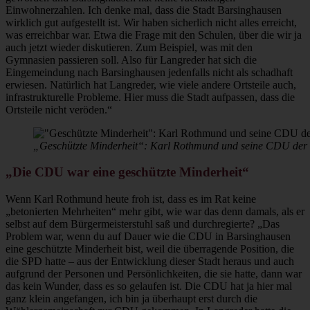
Einwohnerzahlen. Ich denke mal, dass die Stadt Barsinghausen
wirklich gut aufgestellt ist. Wir haben sicherlich nicht alles erreicht,
was erreichbar war. Etwa die Frage mit den Schulen, über die wir ja
auch jetzt wieder diskutieren. Zum Beispiel, was mit den
Gymnasien passieren soll. Also für Langreder hat sich die
Eingemeindung nach Barsinghausen jedenfalls nicht als schadhaft
erwiesen. Natürlich hat Langreder, wie viele andere Ortsteile auch,
infrastrukturelle Probleme. Hier muss die Stadt aufpassen, dass die
Ortsteile nicht veröden.“
„Geschützte Minderheit“: Karl Rothmund und seine CDU der 1
„Die CDU war eine geschützte Minderheit“
Wenn Karl Rothmund heute froh ist, dass es im Rat keine
„betonierten Mehrheiten“ mehr gibt, wie war das denn damals, als er
selbst auf dem Bürgermeisterstuhl saß und durchregierte? „Das
Problem war, wenn du auf Dauer wie die CDU in Barsinghausen
eine geschützte Minderheit bist, weil die überragende Position, die
die SPD hatte – aus der Entwicklung dieser Stadt heraus und auch
aufgrund der Personen und Persönlichkeiten, die sie hatte, dann war
das kein Wunder, dass es so gelaufen ist. Die CDU hat ja hier mal
ganz klein angefangen, ich bin ja überhaupt erst durch die