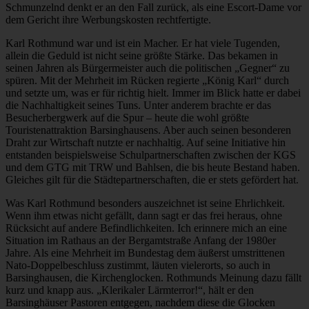
Schmunzelnd denkt er an den Fall zurück, als eine Escort-Dame vor
dem Gericht ihre Werbungskosten rechtfertigte.
Karl Rothmund war und ist ein Macher. Er hat viele Tugenden,
allein die Geduld ist nicht seine größte Stärke. Das bekamen in
seinen Jahren als Bürgermeister auch die politischen „Gegner“ zu
spüren. Mit der Mehrheit im Rücken regierte „König Karl“ durch
und setzte um, was er für richtig hielt. Immer im Blick hatte er dabei
die Nachhaltigkeit seines Tuns. Unter anderem brachte er das
Besucherbergwerk auf die Spur – heute die wohl größte
Touristenattraktion Barsinghausens. Aber auch seinen besonderen
Draht zur Wirtschaft nutzte er nachhaltig. Auf seine Initiative hin
entstanden beispielsweise Schulpartnerschaften zwischen der KGS
und dem GTG mit TRW und Bahlsen, die bis heute Bestand haben.
Gleiches gilt für die Städtepartnerschaften, die er stets gefördert hat.
Was Karl Rothmund besonders auszeichnet ist seine Ehrlichkeit.
Wenn ihm etwas nicht gefällt, dann sagt er das frei heraus, ohne
Rücksicht auf andere Befindlichkeiten. Ich erinnere mich an eine
Situation im Rathaus an der Bergamtstraße Anfang der 1980er
Jahre. Als eine Mehrheit im Bundestag dem äußerst umstrittenen
Nato-Doppelbeschluss zustimmt, läuten vielerorts, so auch in
Barsinghausen, die Kirchenglocken. Rothmunds Meinung dazu fällt
kurz und knapp aus. „Klerikaler Lärmterror!“, hält er den
Barsinghäuser Pastoren entgegen, nachdem diese die Glocken