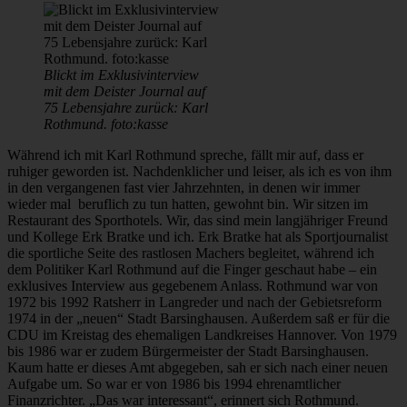
Blickt im Exklusivinterview
mit dem Deister Journal auf
75 Lebensjahre zurück: Karl
Rothmund. foto:kasse
Während ich mit Karl Rothmund spreche, fällt mir auf, dass er
ruhiger geworden ist. Nachdenklicher und leiser, als ich es von ihm
in den vergangenen fast vier Jahrzehnten, in denen wir immer
wieder mal beruflich zu tun hatten, gewohnt bin. Wir sitzen im
Restaurant des Sporthotels. Wir, das sind mein langjähriger Freund
und Kollege Erk Bratke und ich. Erk Bratke hat als Sportjournalist
die sportliche Seite des rastlosen Machers begleitet, während ich
dem Politiker Karl Rothmund auf die Finger geschaut habe – ein
exklusives Interview aus gegebenem Anlass. Rothmund war von
1972 bis 1992 Ratsherr in Langreder und nach der Gebietsreform
1974 in der „neuen“ Stadt Barsinghausen. Außerdem saß er für die
CDU im Kreistag des ehemaligen Landkreises Hannover. Von 1979
bis 1986 war er zudem Bürgermeister der Stadt Barsinghausen.
Kaum hatte er dieses Amt abgegeben, sah er sich nach einer neuen
Aufgabe um. So war er von 1986 bis 1994 ehrenamtlicher
Finanzrichter. „Das war interessant“, erinnert sich Rothmund.