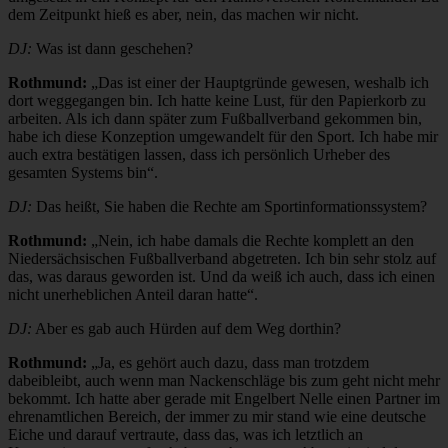
dem Zeitpunkt hieß es aber, nein, das machen wir nicht.
DJ:
Was ist dann geschehen?
Rothmund:
„Das ist einer der Hauptgründe gewesen, weshalb ich
dort weggegangen bin. Ich hatte keine Lust, für den Papierkorb zu
arbeiten. Als ich dann später zum Fußballverband gekommen bin,
habe ich diese Konzeption umgewandelt für den Sport. Ich habe mir
auch extra bestätigen lassen, dass ich persönlich Urheber des
gesamten Systems bin“.
DJ:
Das heißt, Sie haben die Rechte am Sportinformationssystem?
Rothmund:
„Nein, ich habe damals die Rechte komplett an den
Niedersächsischen Fußballverband abgetreten. Ich bin sehr stolz auf
das, was daraus geworden ist. Und da weiß ich auch, dass ich einen
nicht unerheblichen Anteil daran hatte“.
DJ:
Aber es gab auch Hürden auf dem Weg dorthin?
Rothmund:
„Ja, es gehört auch dazu, dass man trotzdem
dabeibleibt, auch wenn man Nackenschläge bis zum geht nicht mehr
bekommt. Ich hatte aber gerade mit Engelbert Nelle einen Partner im
ehrenamtlichen Bereich, der immer zu mir stand wie eine deutsche
Eiche und darauf vertraute, dass das, was ich letztlich an