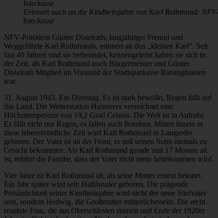
Erinnert auch an die Kindheitsjahre von Karl Rothmund: NFV-
foto:kasse
NFV-Präsident Günter Distelrath, langjähriger Freund und
Weggefährte Karl Rothmunds, erinnert an den „kleinen Karl“. Seit
fast 40 Jahren sind sie befreundet, kennengelernt haben sie sich in
der Zeit, als Karl Rothmund noch Bürgermeister und Günter
Distelrath Mitglied im Vorstand der Stadtsparkasse Barsinghausen
war.
31. August 1943. Ein Dienstag. Es ist stark bewölkt, Regen fällt auf
das Land. Die Wetterstation Hannover verzeichnet eine
Höchsttemperatur von 19,2 Grad Celsius. Die Welt ist in Aufruhr.
Es fällt nicht nur Regen, es fallen auch Bomben. Mitten hinein in
diese lebensfeindliche Zeit wird Karl Rothmund in Langreder
geboren. Der Vater ist an der Front, er soll seinen Sohn niemals zu
Gesicht bekommen. Als Karl Rothmund gerade mal 17 Monate alt
ist, erfährt die Familie, dass der Vater nicht mehr heimkommen wird.
Vier Jahre ist Karl Rothmund alt, als seine Mutter erneut heiratet.
Ein Jahr später wird sein Halbbruder geboren. Die prägende
Persönlichkeit seiner Kindheitsjahre wird nicht der neue Stiefvater
sein, sondern Hedwig, die Großmutter mütterlicherseits. Die recht
resolute Frau, die aus Oberschlesien stammt und Ende der 1920er