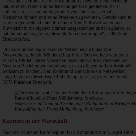
„Trotz aller Erfolge, die Karl Rothmund in seinem Leben erreicht
hat, ist er ein feiner und bodenständiger Kerl geblieben. Er ist
authentisch, er ist geradlinig und er versteht es meisterhaft,
Menschen für sich und seine Projekte zu gewinnen. Gerade auch in
schwierigen Zeiten haben ihn immer Mut, Selbstvertrauen und
Zuversicht in die eigenen Stärken ausgezeichnet und ich glaube, es
hat ihn geradezu gereizt, diese Stärken einzubringen“, stellt Günter
Distelrath fest.
„Im Zusammenhang mit seinem Wirken ist auch das Wort
Netzwerker gefallen. Mit dem Begriff des Netzwerkers werden ja
seit den 1990er Jahren Menschen bezeichnet, die es verstehen, ein
Netz von Beziehungen aufzubauen, es zu pflegen und professionell
wirksam zu machen. Karl Rothmund war schon ein Netzwerker,
lange bevor es diesen Begriff überhaupt gab“, sagt der amtierende
NFV-Präsident Distelrath.
Netzwerker mit Leib und Seele: Karl Rothmund mit Verleger Han
Baustoffhändler Franz Mühlenberg. foto:kasse
Karriere in der Wirtschaft
Nach der Mittleren Reife beginnt Karl Rothmund zum 1. April 1960