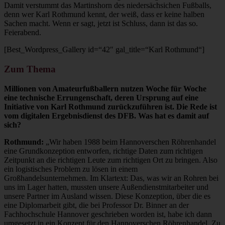
Damit verstummt das Martinshorn des niedersächsichen Fußballs,
denn wer Karl Rothmund kennt, der weiß, dass er keine halben
Sachen macht. Wenn er sagt, jetzt ist Schluss, dann ist das so.
Feierabend.
[Best_Wordpress_Gallery id=“42″ gal_title=“Karl Rothmund“]
Zum Thema
Millionen von Amateurfußballern nutzen Woche für Woche
eine technische Errungenschaft, deren Ursprung auf eine
Initiative von Karl Rothmund zurückzuführen ist. Die Rede ist
vom digitalen Ergebnisdienst des DFB. Was hat es damit auf
sich?
Rothmund:
„Wir haben 1988 beim Hannoverschen Röhrenhandel
eine Grundkonzeption entworfen, richtige Daten zum richtigen
Zeitpunkt an die richtigen Leute zum richtigen Ort zu bringen. Also
ein logistisches Problem zu lösen in einem
Großhandelsunternehmen. Im Klartext: Das, was wir an Rohren bei
uns im Lager hatten, mussten unsere Außendienstmitarbeiter und
unsere Partner im Ausland wissen. Diese Konzeption, über die es
eine Diplomarbeit gibt, die bei Professor Dr. Binner an der
Fachhochschule Hannover geschrieben worden ist, habe ich dann
umgesetzt in ein Konzept für den Hannoverschen Röhrenhandel. Zu