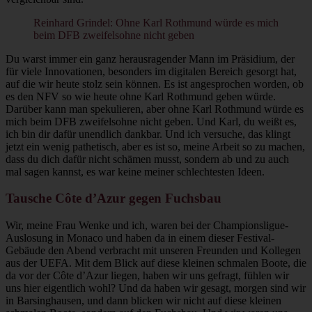
Reinhard Grindel: Ohne Karl Rothmund würde es mich
beim DFB zweifelsohne nicht geben
Du warst immer ein ganz herausragender Mann im Präsidium, der
für viele Innovationen, besonders im digitalen Bereich gesorgt hat,
auf die wir heute stolz sein können. Es ist angesprochen worden, ob
es den NFV so wie heute ohne Karl Rothmund geben würde.
Darüber kann man spekulieren, aber ohne Karl Rothmund würde es
mich beim DFB zweifelsohne nicht geben. Und Karl, du weißt es,
ich bin dir dafür unendlich dankbar. Und ich versuche, das klingt
jetzt ein wenig pathetisch, aber es ist so, meine Arbeit so zu machen,
dass du dich dafür nicht schämen musst, sondern ab und zu auch
mal sagen kannst, es war keine meiner schlechtesten Ideen.
Tausche Côte d’Azur gegen Fuchsbau
Wir, meine Frau Wenke und ich, waren bei der Championsligue-
Auslosung in Monaco und haben da in einem dieser Festival-
Gebäude den Abend verbracht mit unseren Freunden und Kollegen
aus der UEFA. Mit dem Blick auf diese kleinen schmalen Boote, die
da vor der Côte d’Azur liegen, haben wir uns gefragt, fühlen wir
uns hier eigentlich wohl? Und da haben wir gesagt, morgen sind wir
in Barsinghausen, und dann blicken wir nicht auf diese kleinen