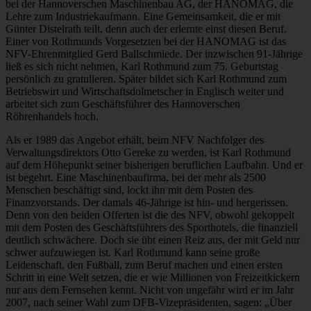
bei der Hannoverschen Maschinenbau AG, der HANOMAG, die
Lehre zum Industriekaufmann. Eine Gemeinsamkeit, die er mit
Günter Distelrath teilt, denn auch der erlernte einst diesen Beruf.
Einer von Rothmunds Vorgesetzten bei der HANOMAG ist das
NFV-Ehrenmitglied Gerd Ballschmiede. Der inzwischen 91-Jährige
ließ es sich nicht nehmen, Karl Rothmund zum 75. Geburtstag
persönlich zu gratulieren. Später bildet sich Karl Rothmund zum
Betriebswirt und Wirtschaftsdolmetscher in Englisch weiter und
arbeitet sich zum Geschäftsführer des Hannoverschen
Röhrenhandels hoch.
Als er 1989 das Angebot erhält, beim NFV Nachfolger des
Verwaltungsdirektors Otto Gereke zu werden, ist Karl Rothmund
auf dem Höhepunkt seiner bisherigen beruflichen Laufbahn. Und er
ist begehrt. Eine Maschinenbaufirma, bei der mehr als 2500
Menschen beschäftigt sind, lockt ihn mit dem Posten des
Finanzvorstands. Der damals 46-Jährige ist hin- und hergerissen.
Denn von den beiden Offerten ist die des NFV, obwohl gekoppelt
mit dem Posten des Geschäftsführers des Sporthotels, die finanziell
deutlich schwächere. Doch sie übt einen Reiz aus, der mit Geld nur
schwer aufzuwiegen ist. Karl Rothmund kann seine große
Leidenschaft, den Fußball, zum Beruf machen und einen ersten
Schritt in eine Welt setzen, die er wie Millionen von Freizeitkickern
nur aus dem Fernsehen kennt. Nicht von ungefähr wird er im Jahr
2007, nach seiner Wahl zum DFB-Vizepräsidenten, sagen: „Über