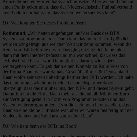
Konzeptionen entworfen habe, auch umsetze. Aber wir sind dann an
einen Punkt gekommen, dass der Niedersächsische Fußballverband
kein Geld mehr hatte, um das System weiterzuentwickeln“.
DJ:
Wie konnten Sie dieses Problem lösen?
Rothmund:
„Wir hatten angefangen, auf der Basis des BTX-
Systems zu programmieren. Dann kam das Internet. Und plötzlich
wurden wir gefragt, aus welcher Welt wir denn kommen, wenn die
Rede vom Bildschirmtext war. Das ging ratzfatz. Ich habe mich
dann mit dem Internet befasst und mir war schnell klar, dass das
technisch viel besser war. Dann ging es darum, wie es jetzt
weitergehen kann. Es gab dann einen Kontakt zu Kalle Voss von
der Firma Baan, der war damals Geschäftsführer für Deutschland.
Baan wollte seinerzeit unbedingt Partner des DFB werden. Ich habe
das dann umgeswitcht und meine Gesprächspartner davon
überzeugt, dass das nur über uns, den NFV, und dieses System geht.
Daraufhin hat die Firma Baan mehr als eineinhalb Millionen Euro
zur Verfügung gestellt in Form von Programmierkosten und das
System weiterprogrammiert. Es sollte sich noch herausstellen, dass
Baan so eine kleine Luftblase war, aber wir waren fast fertig mit der
Schiedsrichter- und Spielansetzung über Baan“.
DJ:
Wie kam denn der DFB ins Boot?
Rothmund:
„Es ist mir in dieser schwierigen Zeit gelungen, nach