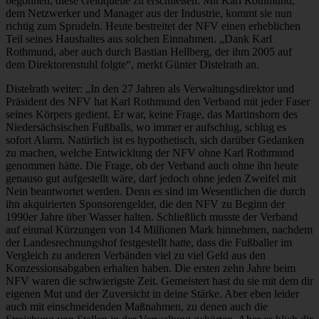
begonnen, diese Geldquelle zu erschließen. Mit Karl Rothmund,
dem Netzwerker und Manager aus der Industrie, kommt sie nun
richtig zum Sprudeln. Heute bestreitet der NFV einen erheblichen
Teil seines Haushaltes aus solchen Einnahmen. „Dank Karl
Rothmund, aber auch durch Bastian Hellberg, der ihm 2005 auf
dem Direktorenstuhl folgte“, merkt Günter Distelrath an.
Distelrath weiter: „In den 27 Jahren als Verwaltungsdirektor und
Präsident des NFV hat Karl Rothmund den Verband mit jeder Faser
seines Körpers gedient. Er war, keine Frage, das Martinshorn des
Niedersächsischen Fußballs, wo immer er aufschlug, schlug es
sofort Alarm. Natürlich ist es hypothetisch, sich darüber Gedanken
zu machen, welche Entwicklung der NFV ohne Karl Rothmund
genommen hätte. Die Frage, ob der Verband auch ohne ihn heute
genauso gut aufgestellt wäre, darf jedoch ohne jeden Zweifel mit
Nein beantwortet werden. Denn es sind im Wesentlichen die durch
ihn akquirierten Sponsorengelder, die den NFV zu Beginn der
1990er Jahre über Wasser halten. Schließlich musste der Verband
auf einmal Kürzungen von 14 Millionen Mark hinnehmen, nachdem
der Landesrechnungshof festgestellt hatte, dass die Fußballer im
Vergleich zu anderen Verbänden viel zu viel Geld aus den
Konzessionsabgaben erhalten haben. Die ersten zehn Jahre beim
NFV waren die schwierigste Zeit. Gemeistert hast du sie mit dem dir
eigenen Mut und der Zuversicht in deine Stärke. Aber eben leider
auch mit einschneidenden Maßnahmen, zu denen auch die