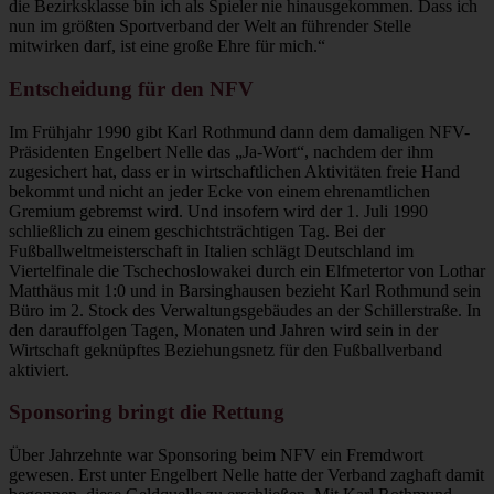
die Bezirksklasse bin ich als Spieler nie hinausgekommen. Dass ich
nun im größten Sportverband der Welt an führender Stelle
mitwirken darf, ist eine große Ehre für mich.“
Entscheidung für den NFV
Im Frühjahr 1990 gibt Karl Rothmund dann dem damaligen NFV-
Präsidenten Engelbert Nelle das „Ja-Wort“, nachdem der ihm
zugesichert hat, dass er in wirtschaftlichen Aktivitäten freie Hand
bekommt und nicht an jeder Ecke von einem ehrenamtlichen
Gremium gebremst wird. Und insofern wird der 1. Juli 1990
schließlich zu einem geschichtsträchtigen Tag. Bei der
Fußballweltmeisterschaft in Italien schlägt Deutschland im
Viertelfinale die Tschechoslowakei durch ein Elfmetertor von Lothar
Matthäus mit 1:0 und in Barsinghausen bezieht Karl Rothmund sein
Büro im 2. Stock des Verwaltungsgebäudes an der Schillerstraße. In
den darauffolgen Tagen, Monaten und Jahren wird sein in der
Wirtschaft geknüpftes Beziehungsnetz für den Fußballverband
aktiviert.
Sponsoring bringt die Rettung
Über Jahrzehnte war Sponsoring beim NFV ein Fremdwort
gewesen. Erst unter Engelbert Nelle hatte der Verband zaghaft damit