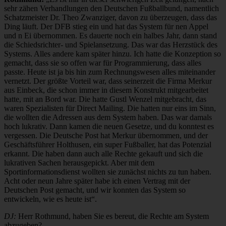
sehr zähen Verhandlungen den Deutschen Fußballbund, namentlich
Schatzmeister Dr. Theo Zwanziger, davon zu überzeugen, dass das
Ding läuft. Der DFB stieg ein und hat das System für nen Appel
und n Ei übernommen. Es dauerte noch ein halbes Jahr, dann stand
die Schiedsrichter- und Spielansetzung. Das war das Herzstück des
Systems. Alles andere kam später hinzu. Ich hatte die Konzeption so
gemacht, dass sie so offen war für Programmierung, dass alles
passte. Heute ist ja bis hin zum Rechnungswesen alles miteinander
vernetzt. Der größte Vorteil war, dass seinerzeit die Firma Merkur
aus Einbeck, die schon immer in diesem Konstrukt mitgearbeitet
hatte, mit an Bord war. Die hatte Gustl Wenzel mitgebracht, das
waren Spezialisten für Direct Mailing. Die hatten nur eins im Sinn,
die wollten die Adressen aus dem System haben. Das war damals
hoch lukrativ. Dann kamen die neuen Gesetze, und du konntest es
vergessen. Die Deutsche Post hat Merkur übernommen, und der
Geschäftsführer Holthusen, ein super Fußballer, hat das Potenzial
erkannt. Die haben dann auch alle Rechte gekauft und sich die
lukrativen Sachen herausgepickt. Aber mit dem
Sportinformationsdienst wollten sie zunächst nichts zu tun haben.
Acht oder neun Jahre später habe ich einen Vertrag mit der
Deutschen Post gemacht, und wir konnten das System so
entwickeln, wie es heute ist“.
DJ:
Herr Rothmund, haben Sie es bereut, die Rechte am System
abzugeben?