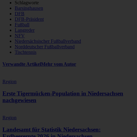
Schlagworte
Barsinghausen
DFB
DFB-Präsident
Fußball
Langreder
NFV
Niedersächsischer Fußballverband
Norddeutscher Fußballverband
Tischtennis
Verwandte Artikel
Mehr vom Autor
Region
Erste Tigermücken-Population in Niedersachsen
nachgewiesen
Region
Landesamt für Statistik Niedersachsen:
Erdbeerernte 2026 in Niedersachsen