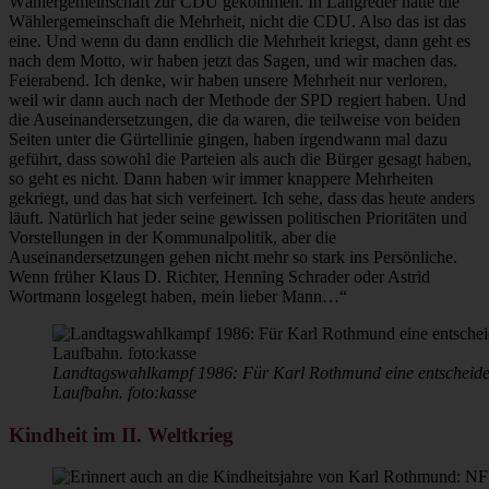
Wählergemeinschaft zur CDU gekommen. In Langreder hatte die
Wählergemeinschaft die Mehrheit, nicht die CDU. Also das ist das
eine. Und wenn du dann endlich die Mehrheit kriegst, dann geht es
nach dem Motto, wir haben jetzt das Sagen, und wir machen das.
Feierabend. Ich denke, wir haben unsere Mehrheit nur verloren,
weil wir dann auch nach der Methode der SPD regiert haben. Und
die Auseinandersetzungen, die da waren, die teilweise von beiden
Seiten unter die Gürtellinie gingen, haben irgendwann mal dazu
geführt, dass sowohl die Parteien als auch die Bürger gesagt haben,
so geht es nicht. Dann haben wir immer knappere Mehrheiten
gekriegt, und das hat sich verfeinert. Ich sehe, dass das heute anders
läuft. Natürlich hat jeder seine gewissen politischen Prioritäten und
Vorstellungen in der Kommunalpolitik, aber die
Auseinandersetzungen gehen nicht mehr so stark ins Persönliche.
Wenn früher Klaus D. Richter, Henning Schrader oder Astrid
Wortmann losgelegt haben, mein lieber Mann…“
Landtagswahlkampf 1986: Für Karl Rothmund eine entscheiden
Laufbahn. foto:kasse
Kindheit im II. Weltkrieg