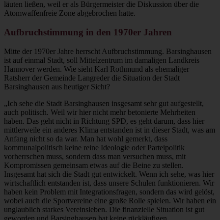
läuten ließen, weil er als Bürgermeister die Diskussion über die
Atomwaffenfreie Zone abgebrochen hatte.
Aufbruchstimmung in den 1970er Jahren
Mitte der 1970er Jahre herrscht Aufbruchstimmung. Barsinghausen
ist auf einmal Stadt, soll Mittelzentrum im damaligen Landkreis
Hannover werden. Wie sieht Karl Rothmund als ehemaliger
Ratsherr der Gemeinde Langreder die Situation der Stadt
Barsinghausen aus heutiger Sicht?
„Ich sehe die Stadt Barsinghausen insgesamt sehr gut aufgestellt,
auch politisch. Weil wir hier nicht mehr betonierte Mehrheiten
haben. Das geht nicht in Richtung SPD, es geht darum, dass hier
mittlerweile ein anderes Klima entstanden ist in dieser Stadt, was am
Anfang nicht so da war. Man hat wohl gemerkt, dass
kommunalpolitisch keine reine Ideologie oder Parteipolitik
vorherrschen muss, sondern dass man versuchen muss, mit
Kompromissen gemeinsam etwas auf die Beine zu stellen.
Insgesamt hat sich die Stadt gut entwickelt. Wenn ich sehe, was hier
wirtschaftlich entstanden ist, dass unsere Schulen funktionieren. Wir
haben kein Problem mit Integrationsfragen, sondern das wird gelöst,
wobei auch die Sportvereine eine große Rolle spielen. Wir haben ein
unglaublich starkes Vereinsleben. Die finanzielle Situation ist gut
geworden und Barsinghausen hat keine rückläufigen