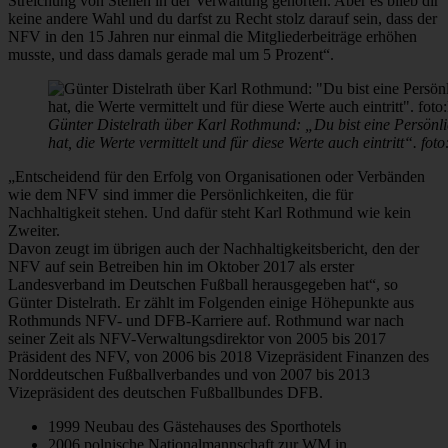
Streichung von Stellen in der Verwaltung gehörten. Aber es blieb dir
keine andere Wahl und du darfst zu Recht stolz darauf sein, dass der
NFV in den 15 Jahren nur einmal die Mitgliederbeiträge erhöhen
musste, und dass damals gerade mal um 5 Prozent“.
Günter Distelrath über Karl Rothmund: „Du bist eine Persönli
hat, die Werte vermittelt und für diese Werte auch eintritt“. foto
„Entscheidend für den Erfolg von Organisationen oder Verbänden
wie dem NFV sind immer die Persönlichkeiten, die für
Nachhaltigkeit stehen. Und dafür steht Karl Rothmund wie kein
Zweiter.
Davon zeugt im übrigen auch der Nachhaltigkeitsbericht, den der
NFV auf sein Betreiben hin im Oktober 2017 als erster
Landesverband im Deutschen Fußball herausgegeben hat“, so
Günter Distelrath. Er zählt im Folgenden einige Höhepunkte aus
Rothmunds NFV- und DFB-Karriere auf. Rothmund war nach
seiner Zeit als NFV-Verwaltungsdirektor von 2005 bis 2017
Präsident des NFV, von 2006 bis 2018 Vizepräsident Finanzen des
Norddeutschen Fußballverbandes und von 2007 bis 2013
Vizepräsident des deutschen Fußballbundes DFB.
1999 Neubau des Gästehauses des Sporthotels
2006 polnische Nationalmannschaft zur WM in