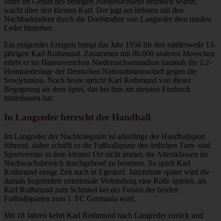
Jahre im Gebiet des heutigen Niedersachsens heimisch wurde,
wacht über den kleinen Karl. Der jagt am liebsten mit den
Nachbarkindern durch die Dorfstraßen von Langreder dem runden
Leder hinterher.
Ein prägendes Ereignis bringt das Jahr 1956 für den mittlerweile 13-
jährigen Karl Rothmund. Zusammen mit 86.000 anderen Menschen
erlebt er im Hannoverschen Niedersachsenstadion hautnah die 1:2-
Heimniederlage der Deutschen Nationalmannschaft gegen die
Sowjetunion. Noch heute spricht Karl Rothmund von dieser
Begegnung als dem Spiel, das bei ihm am meisten Eindruck
hinterlassen hat.
In Langreder herrscht der Handball
Im Langreder der Nachkriegszeit ist allerdings der Handballsport
führend, daher schafft es die Fußballsparte des örtlichen Turn- und
Sportvereins in dem kleinen Ort nicht immer, die Altersklassen im
Nachwuchsbereich durchgehend zu besetzen. So spielt Karl
Rothmund einige Zeit auch in Egestorf. Jahrzehnte später wird die
damals begründete emotionale Verbindung eine Rolle spielen, als
Karl Rothmund zum Schmied bei der Fusion der beiden
Fußballsparten zum 1. FC Germania wird.
Mit 18 Jahren kehrt Karl Rothmund nach Langreder zurück und