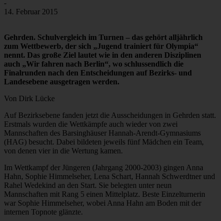
-
14. Februar 2015
Gehrden. Schulvergleich im Turnen – das gehört alljährlich
zum Wettbewerb, der sich „Jugend trainiert für Olympia“
nennt. Das große Ziel lautet wie in den anderen Disziplinen
auch „Wir fahren nach Berlin“, wo schlussendlich die
Finalrunden nach den Entscheidungen auf Bezirks- und
Landesebene ausgetragen werden.
Von Dirk Lücke
Auf Bezirksebene fanden jetzt die Ausscheidungen in Gehrden statt.
Erstmals wurden die Wettkämpfe auch wieder von zwei
Mannschaften des Barsinghäuser Hannah-Arendt-Gymnasiums
(HAG) besucht. Dabei bildeten jeweils fünf Mädchen ein Team,
von denen vier in die Wertung kamen.
Im Wettkampf der Jüngeren (Jahrgang 2000-2003) gingen Anna
Hahn, Sophie Himmelseher, Lena Schart, Hannah Schwerdtner und
Rahel Wedekind an den Start. Sie belegten unter neun
Mannschaften mit Rang 5 einen Mittelplatz. Beste Einzelturnerin
war Sophie Himmelseher, wobei Anna Hahn am Boden mit der
internen Topnote glänzte.