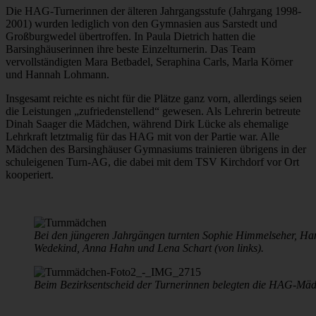
Die HAG-Turnerinnen der älteren Jahrgangsstufe (Jahrgang 1998-
2001) wurden lediglich von den Gymnasien aus Sarstedt und
Großburgwedel übertroffen. In Paula Dietrich hatten die
Barsinghäuserinnen ihre beste Einzelturnerin. Das Team
vervollständigten Mara Betbadel, Seraphina Carls, Marla Körner
und Hannah Lohmann.
Insgesamt reichte es nicht für die Plätze ganz vorn, allerdings seien
die Leistungen „zufriedenstellend“ gewesen. Als Lehrerin betreute
Dinah Saager die Mädchen, während Dirk Lücke als ehemalige
Lehrkraft letztmalig für das HAG mit von der Partie war. Alle
Mädchen des Barsinghäuser Gymnasiums trainieren übrigens in der
schuleigenen Turn-AG, die dabei mit dem TSV Kirchdorf vor Ort
kooperiert.
Bei den jüngeren Jahrgängen turnten Sophie Himmelseher, Ha
Wedekind, Anna Hahn und Lena Schart (von links).
Beim Bezirksentscheid der Turnerinnen belegten die HAG-Mädc