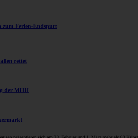
m zum Ferien-Endspurt
llen rettet
ang der MHH
kermarkt
ausen präsentieren sich am 28. Februar und 1. März mehr als 80 Künstle