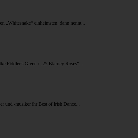
en „Whitesnake“ einheimsten, dann nennt...
ke Fiddler's Green / „25 Blarney Roses“...
 und -musiker ihr Best of Irish Dance...