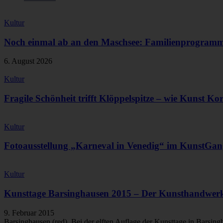
Kultur
Noch einmal ab an den Maschsee: Familienprogram
6. August 2026
Kultur
Fragile Schönheit trifft Klöppelspitze – wie Kunst Kora
Kultur
Fotoausstellung „Karneval in Venedig“ im KunstG
Kultur
Kunsttage Barsinghausen 2015 – Der Kunsthandwer
9. Februar 2015
Barsinghausen (red). Bei der elften Auflage der Kunsttage in Barsingh