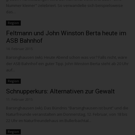
Nummer kleiner" zelebriert. So verwandelte sich beispielsweise
das...
Region
Feltmann und John Winston Berta heute im
ASB Bahnhof
14. Februar 2015
Barsinghausen (wk). Heute Abend schon was vor? Falls nicht, wäre
der ASB Bahnhof ein guter Tipp. John Winston Berta steht ab 20 Uhr
auf...
Region
Schnupperkurs: Alternativen zur Gewalt
11. Februar 2015
Barsinghausen (wk). Das Bündnis “Barsinghausen ist bunt“ und die
Naturfreunde veranstalten am Donnerstag, 12. Februar, von 18 bis
22 Uhr im Naturfreundehaus im Bullerbachtal...
Region