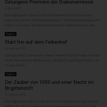
Gelungene Premiere der Diakoniemesse
2. März 2015
Barsinghausen. Blaue Schrift auf violettem Grund. Dazu das
markante Zeichen des Kronenkreuzes. "Diakonie Barsinghausen"
hieß es auf einem großen Banner bei der Diakoniemesse, die...
Region
Start frei auf dem Falkenhof
25. Februar 2015
Springe (red). Es ist wieder soweit: Falkner Rouven Polep und sein
Team beenden die Winterpause. Mit gleich zwei Flugschauen, um
11 und 14 Uhr,...
Region
Der Zauber von 1000 und einer Nacht im
Brigittenstift
17. Februar 2015
Barsinghausen (wk). Fernab der bunten Straßenumzüge und der
großen Prunksitzungen wird der Karneval vielerorts auch "eine