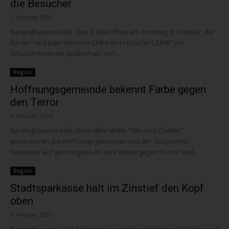
die Besucher
7. Februar 2015
Barsinghausen (wk). Zum 6. Mal öffnet am Sonntag, 8. Februar, die
Kinder- und Jugendmesse Children in Basche („ChiB“ ) im
Schulzentrum am Spalterhals von...
Region
Hoffnungsgemeinde bekennt Farbe gegen
den Terror
6. Februar 2015
Barsinghausen (wk). Unter dem Motto "Wir sind Charlie"
protestieren die Hoffnungsgemeinde und der Gospelchor
Kenaniah auf ganz eigene Art und Weise gegen Terror und...
Region
Stadtsparkasse hält im Zinstief den Kopf
oben
5. Februar 2015