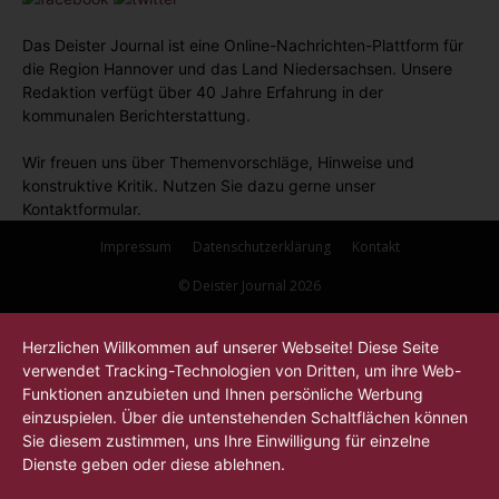
Das Deister Journal ist eine Online-Nachrichten-Plattform für
die Region Hannover und das Land Niedersachsen. Unsere
Redaktion verfügt über 40 Jahre Erfahrung in der
kommunalen Berichterstattung.
Wir freuen uns über Themenvorschläge, Hinweise und
konstruktive Kritik. Nutzen Sie dazu gerne unser
Kontaktformular.
Impressum
Datenschutzerklärung
Kontakt
© Deister Journal 2026
Herzlichen Willkommen auf unserer Webseite! Diese Seite
verwendet Tracking-Technologien von Dritten, um ihre Web-
Funktionen anzubieten und Ihnen persönliche Werbung
einzuspielen. Über die untenstehenden Schaltflächen können
Sie diesem zustimmen, uns Ihre Einwilligung für einzelne
Dienste geben oder diese ablehnen.