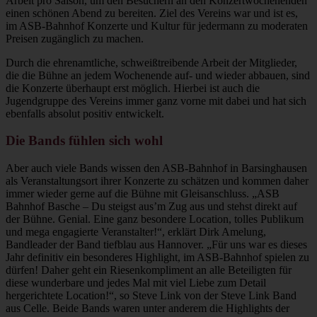
Arbeit pro Saison, um den Besuchern an den Konzertwochenenden
einen schönen Abend zu bereiten. Ziel des Vereins war und ist es,
im ASB-Bahnhof Konzerte und Kultur für jedermann zu moderaten
Preisen zugänglich zu machen.
Durch die ehrenamtliche, schweißtreibende Arbeit der Mitglieder,
die die Bühne an jedem Wochenende auf- und wieder abbauen, sind
die Konzerte überhaupt erst möglich. Hierbei ist auch die
Jugendgruppe des Vereins immer ganz vorne mit dabei und hat sich
ebenfalls absolut positiv entwickelt.
Die Bands fühlen sich wohl
Aber auch viele Bands wissen den ASB-Bahnhof in Barsinghausen
als Veranstaltungsort ihrer Konzerte zu schätzen und kommen daher
immer wieder gerne auf die Bühne mit Gleisanschluss. „ASB
Bahnhof Basche – Du steigst aus’m Zug aus und stehst direkt auf
der Bühne. Genial. Eine ganz besondere Location, tolles Publikum
und mega engagierte Veranstalter!“, erklärt Dirk Amelung,
Bandleader der Band tiefblau aus Hannover. „Für uns war es dieses
Jahr definitiv ein besonderes Highlight, im ASB-Bahnhof spielen zu
dürfen! Daher geht ein Riesenkompliment an alle Beteiligten für
diese wunderbare und jedes Mal mit viel Liebe zum Detail
hergerichtete Location!“, so Steve Link von der Steve Link Band
aus Celle. Beide Bands waren unter anderem die Highlights der