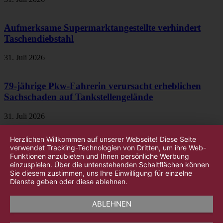
Aufmerksame Supermarktangestellte verhindert
Taschendiebstahl
31. Juli 2026
79-jährige Pkw-Fahrerin verursacht erheblichen
Sachschaden auf Tankstellengelände
31. Juli 2026
Herzlichen Willkommen auf unserer Webseite! Diese Seite
verwendet Tracking-Technologien von Dritten, um ihre Web-
Funktionen anzubieten und Ihnen persönliche Werbung
einzuspielen. Über die untenstehenden Schaltflächen können
Sie diesem zustimmen, uns Ihre Einwilligung für einzelne
Dienste geben oder diese ablehnen.
ABLEHNEN