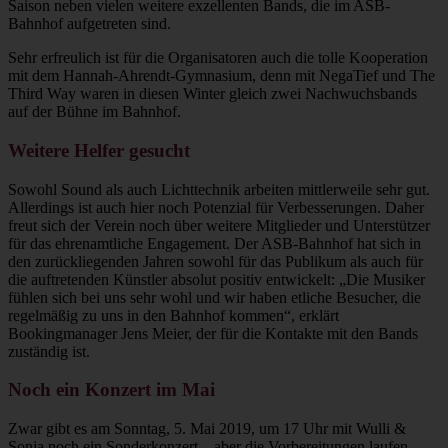
Saison neben vielen weitere exzellenten Bands, die im ASB-
Bahnhof aufgetreten sind.
Sehr erfreulich ist für die Organisatoren auch die tolle Kooperation
mit dem Hannah-Ahrendt-Gymnasium, denn mit NegaTief und The
Third Way waren in diesen Winter gleich zwei Nachwuchsbands
auf der Bühne im Bahnhof.
Weitere Helfer gesucht
Sowohl Sound als auch Lichttechnik arbeiten mittlerweile sehr gut.
Allerdings ist auch hier noch Potenzial für Verbesserungen. Daher
freut sich der Verein noch über weitere Mitglieder und Unterstützer
für das ehrenamtliche Engagement. Der ASB-Bahnhof hat sich in
den zurückliegenden Jahren sowohl für das Publikum als auch für
die auftretenden Künstler absolut positiv entwickelt: „Die Musiker
fühlen sich bei uns sehr wohl und wir haben etliche Besucher, die
regelmäßig zu uns in den Bahnhof kommen“, erklärt
Bookingmanager Jens Meier, der für die Kontakte mit den Bands
zuständig ist.
Noch ein Konzert im Mai
Zwar gibt es am Sonntag, 5. Mai 2019, um 17 Uhr mit Wulli &
Sonja noch ein Sonderkonzert – aber die Vorbereitungen laufen