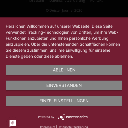
Impressum
Datenschutzerklärung
Kontakt
© Deister Journal 2026
Herzlichen Willkommen auf unserer Webseite! Diese Seite
verwendet Tracking-Technologien von Dritten, um ihre Web-
Funktionen anzubieten und Ihnen persönliche Werbung
einzuspielen. Über die untenstehenden Schaltflächen können
Sie diesem zustimmen, uns Ihre Einwilligung für einzelne
Dienste geben oder diese ablehnen.
ABLEHNEN
EINVERSTANDEN
EINZELEINSTELLUNGEN
Powered by
Impressum
|
Datenschutzerklärung