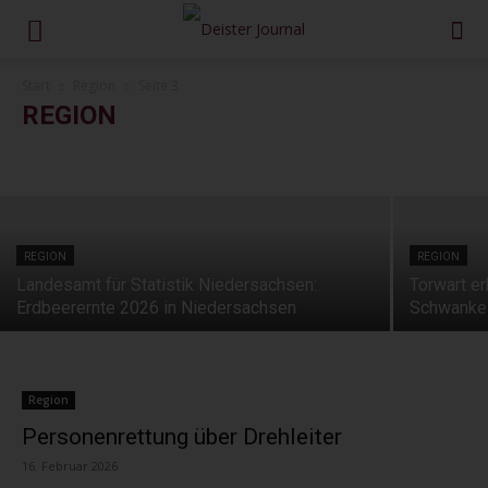
REGION
Start
Region
Seite 3
Erste Tigermücken-Population in
REGION
Niedersachsen nachgewiesen
Kultur
Meldungen
Politik
Region
Sport
Wirtschaft
6. August 2026
REGION
REGION
Landesamt für Statistik Niedersachsen:
Torwart er
Erdbeerernte 2026 in Niedersachsen
Schwanke 
Region
Personenrettung über Drehleiter
16. Februar 2026