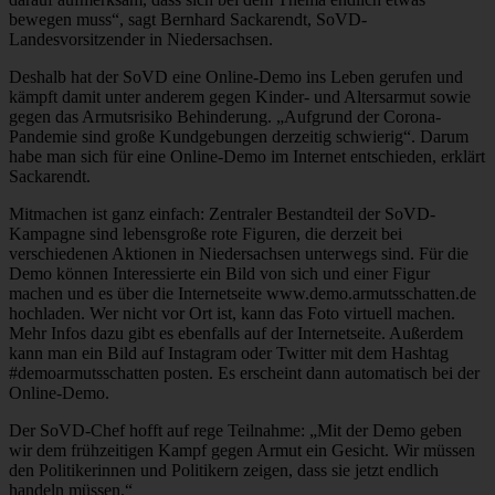
bewegen muss“, sagt Bernhard Sackarendt, SoVD-
Landesvorsitzender in Niedersachsen.
Deshalb hat der SoVD eine Online-Demo ins Leben gerufen und
kämpft damit unter anderem gegen Kinder- und Altersarmut sowie
gegen das Armutsrisiko Behinderung. „Aufgrund der Corona-
Pandemie sind große Kundgebungen derzeitig schwierig“. Darum
habe man sich für eine Online-Demo im Internet entschieden, erklärt
Sackarendt.
Mitmachen ist ganz einfach: Zentraler Bestandteil der SoVD-
Kampagne sind lebensgroße rote Figuren, die derzeit bei
verschiedenen Aktionen in Niedersachsen unterwegs sind. Für die
Demo können Interessierte ein Bild von sich und einer Figur
machen und es über die Internetseite www.demo.armutsschatten.de
hochladen. Wer nicht vor Ort ist, kann das Foto virtuell machen.
Mehr Infos dazu gibt es ebenfalls auf der Internetseite. Außerdem
kann man ein Bild auf Instagram oder Twitter mit dem Hashtag
#demoarmutsschatten posten. Es erscheint dann automatisch bei der
Online-Demo.
Der SoVD-Chef hofft auf rege Teilnahme: „Mit der Demo geben
wir dem frühzeitigen Kampf gegen Armut ein Gesicht. Wir müssen
den Politikerinnen und Politikern zeigen, dass sie jetzt endlich
handeln müssen.“